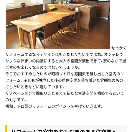
店舗案内
お問い合わせ・お見積り
お知らせ・イベント情報
せっかく
リフォームするならデザインにもこだわりたいですよね。オシャレで
シックな佇まいの内装にすると大人の空間が演出できて、家のなかで過
リフォームコラム
ごすのも楽しくなるのではないでしょうか。
そこでおすすめしたいのが昭和レトロな雰囲気を醸し出した室内のリ
スタッフブログ
フォーム。子どもが独立した後の居住空間を落ち着いた雰囲気のもの
にしたいときなどに適しています。
リノベーションで間取りごと変えて新たな生活空間を構築するという
プライバシーポリシー
のも手です。
昭和レトロ調のリフォームのポイントを挙げていきます。
0120-88-1501
9:00～18:00／水曜定休
リフォームで室内をおもむきのある住空間へ