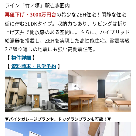
ライン「竹ノ塚」駅徒歩圏内
再値下げ・3000万円台
の希少なZEH住宅！閑静な住宅
街に佇む3LDKタイプ。収納力もあり、リビングは折り
上げ天井で開放感のある空間に。さらに、ハイブリッド
給湯器を搭載し、ZEHを実現した高性能住宅。耐震等級
3で繰り返しの地震にも強い高耐震住宅。
【
物件詳細
】
【
資料請求・見学予約
】
▼バイクガレージプランや、ドッグランプランも可能！▼