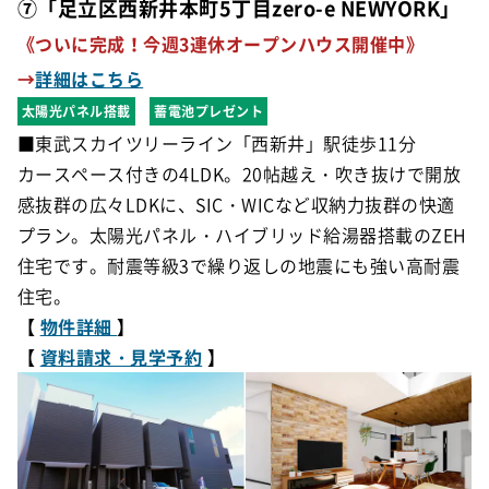
⑦「足立区西新井本町5丁目zero-e NEWYORK」
《ついに完成！今週3連休オープンハウス開催中》
→
詳細はこちら
太陽光パネル搭載
蓄電池プレゼント
■東武スカイツリーライン「西新井」駅徒歩11分
カースペース付きの4LDK。20帖越え・吹き抜けで開放
感抜群の広々LDKに、SIC・WICなど収納力抜群の快適
プラン。太陽光パネル・ハイブリッド給湯器搭載のZEH
住宅です。
耐震等級3で繰り返しの地震にも強い高耐震
住宅。
【
物件詳細
】
【
資料請求・見学予約
】