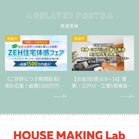
関連情報
開催中
開催中
《ご好評につき期間延長》
【お盆9日間 8/8～16】葛
家計応援！総額1500万円還
飾・江戸川・江東5現場毎日
元猛暑でも酷暑でも快適な
完成見学会～総額1500万円
暮らしを実現！「ZEH住宅
還元！ZEH住宅体感フェア
体感フェア」～ハウス・オ
対象～
ブ・ザ・イヤー2025受賞記
念 第2弾～