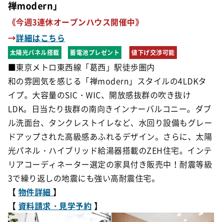
禅modern」
《今週3連休オープンハウス開催中》
→
詳細はこちら
太陽光パネル搭載
蓄電池プレゼント
値下げ交渉可能
■東京メトロ東西線「葛西」駅徒歩圏内
和の雰囲気を感じる「禅modern」スタイルの4LDKタ
イプ。大容量のSIC・WIC、開放感抜群の吹き抜け
LDK。日当たり抜群の南向きインナーバルコニー。ダブ
ル洗面台、タンクレストイレなど、水回り設備もグレー
ドアップされた高級感あふれるデザイン。さらに、太陽
光パネル・ハイブリッド給湯器搭載のZEH住宅。インテ
リアコーディネーター選定の家具付き販売中！
耐震等級
3で繰り返しの地震にも強い高耐震住宅。
【
物件詳細
】
【
資料請求・見学予約
】