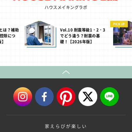
ハウスメイキングラボ
PICK UP
H」とは？補助
Vol.10 耐震等級1・2・3
控除につ
でどう違う？耐震の基
版】
礎！【2026年版】
家えらびが楽しい