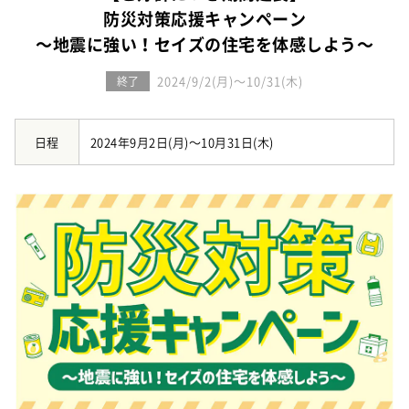
お知らせ
建築実例
防災対策応援キャンペーン
新着情報
オーナーズボイス
～地震に強い！セイズの住宅を体感しよう～
イベント情報
動画ギャラリー
スタッフブログ
2024/9/2(月)～10/31(木)
終了
家づくりワークショップ
ハウスメイキングラボ
（住宅コラム）
日程
2024年9月2日(月)～10月31日(木)
オーナーズ
耐震等級3の家づくり
「したまち未来活用」～不動産売却相談室～
プライバシーポリシー
サイトマップ