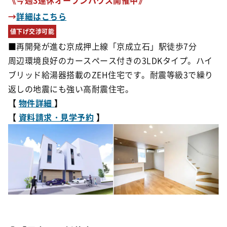
→
詳細はこちら
値下げ交渉可能
■再開発が進む京成押上線「京成立石」駅徒歩7分
周辺環境良好のカースペース付きの3LDKタイプ。ハイ
ブリッド給湯器搭載のZEH住宅です。
耐震等級3で繰り
返しの地震にも強い高耐震住宅。
【
物件詳細
】
【
資料請求・見学予約
】