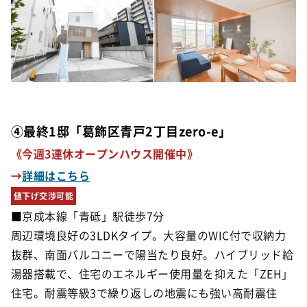
④最終1邸「葛飾区青戸2丁目zero-e」
《今週3連休オープンハウス開催中》
→
詳細はこちら
値下げ交渉可能
■京成本線「青砥」駅徒歩7分
周辺環境良好の3LDKタイプ。大容量のWIC付で収納力
抜群、南面バルコニーで陽当たり良好。ハイブリッド給
湯器搭載で、住宅のエネルギー使用量を抑えた「ZEH」
住宅。
耐震等級3で繰り返しの地震にも強い高耐震住