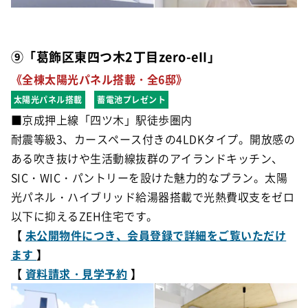
⑨「葛飾区東四つ木2丁目zero-eII」
《全棟太陽光パネル搭載・全6邸》
太陽光パネル搭載
蓄電池プレゼント
■京成押上線「四ツ木」駅徒歩圏内
耐震等級3、カースペース付きの4LDKタイプ。開放感の
ある吹き抜けや生活動線抜群のアイランドキッチン、
SIC・WIC・パントリーを設けた魅力的なプラン。太陽
光パネル・ハイブリッド給湯器搭載で光熱費収支をゼロ
以下に抑えるZEH住宅です。
【
未公開物件につき、会員登録で詳細をご覧いただけ
ます
】
【
資料請求・見学予約
】