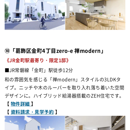
⑩「葛飾区金町4丁目zero-e 禅modern」
《JR金町駅最寄り・限定1邸》
■JR常磐線「金町」駅徒歩12分
和の雰囲気を感じる「禅modern」スタイルの3LDKタ
イプ。ニッチや木のルーバーを取り入れ落ち着いた空間
デザインに。ハイブリッド給湯器搭載のZEH住宅です。
【
物件詳細
】
【
資料請求・見学予約
】