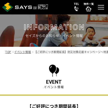
セイズからのお知らせ・イベント情報
選ばれる理由
REASON
TOP
イベント情報
【ご好評につき期間延長】防災対策応援キャンペーン～地
販売中の新築分譲住宅
NEW HOUSE
販売中の中古リノベ物件
SECONDHAND
EVENT
イベント情報
会社案内
COMPANY
【ご好評につき期間延長】