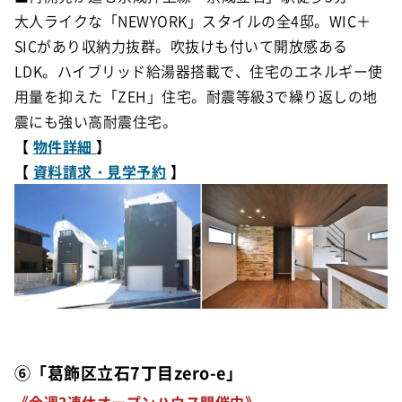
大人ライクな「NEWYORK」スタイルの全4邸。WIC＋
SICがあり収納力抜群。吹抜けも付いて開放感ある
LDK。ハイブリッド給湯器搭載で、住宅のエネルギー使
用量を抑えた「ZEH」住宅。
耐震等級3で繰り返しの地
震にも強い高耐震住宅。
【
物件詳細
】
【
資料請求・見学予約
】
⑥「葛飾区立石7丁目zero-e」
《
今週3連休オープンハウス開催中
》