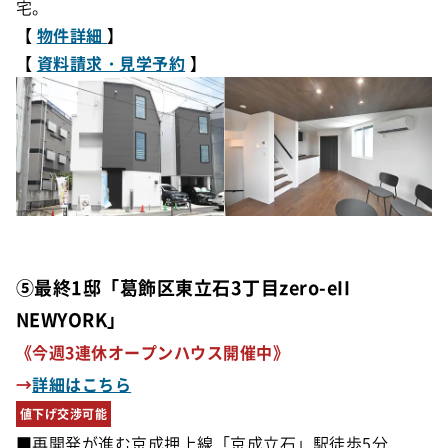
宅。
【
物件詳細
】
【
資料請求・見学予約
】
⑤最終1邸「葛飾区東立石3丁目zero-eII
NEWYORK」
《今週3連休オープンハウス開催中》
→
詳細はこちら
値下げ交渉可能
■再開発が進む京成押上線「京成立石」駅徒歩5分