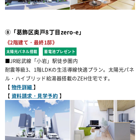
⑧「葛飾区奥戸8丁目zero-e」
《2階建て・最終1邸》
太陽光パネル搭載
蓄電池プレゼント
■JR総武線「小岩」駅徒歩圏内
耐震等級3、1階LDKの生活導線快適プラン。太陽光パネ
ル・ハイブリッド給湯器搭載のZEH住宅です。
【
物件詳細
】
【
資料請求・見学予約
】