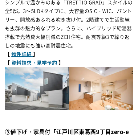
シンプルで温かみのある「TRETTIO GRAD」スタイルの
全5邸。3～5LDKタイプに、大容量のSIC・WIC、パント
リー、開放感あふれる吹き抜け付。2階建てで生活動線
も抜群の魅力的なプラン。さらに、ハイブリッド給湯器
搭載で光熱費大幅削減のZEH住宅。
耐震等級3で繰り返
しの地震にも強い高耐震住宅。
【
物件詳細
】
【
資料請求・見学予約
】
③値下げ・家具付「江戸川区東葛西9丁目zero-e