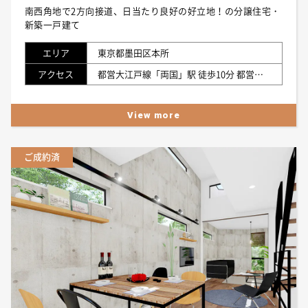
南西角地で2方向接道、日当たり良好の好立地！の分譲住宅・
新築一戸建て
エリア
東京都墨田区本所
アクセス
都営大江戸線「両国」駅 徒歩10分 都営浅草線「浅草」駅 徒歩12分
View more
ご成約済