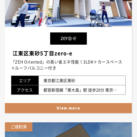
江東区東砂5丁目zero-e
「ZEH Oriented」の高い省エネ性能！3LDK＋カースペース
＋ルーフバルコニー付き
エリア
東京都江東区東砂
アクセス
都営新宿線「東大島」駅 徒歩20分 東京メトロ東西線「南砂町」駅 徒歩21分
View more
ご成約済