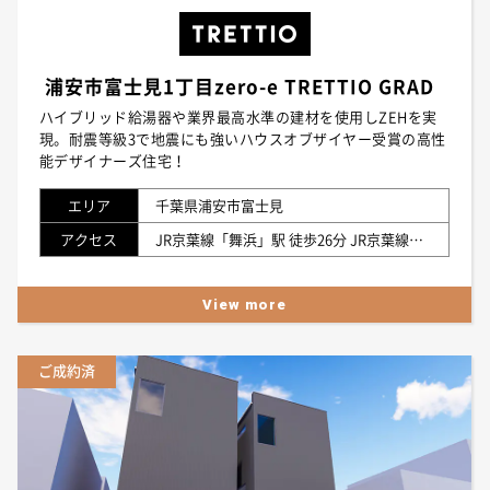
浦安市富士見1丁目zero-e TRETTIO GRAD
ハイブリッド給湯器や業界最高水準の建材を使用しZEHを実
現。耐震等級3で地震にも強いハウスオブザイヤー受賞の高性
能デザイナーズ住宅！
エリア
千葉県浦安市富士見
アクセス
JR京葉線「舞浜」駅 徒歩26分 JR京葉線「新浦安」駅 徒歩27分 東京メトロ東西線「浦安」駅 徒歩27分
View more
ご成約済