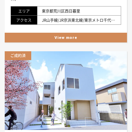
エリア
東京都荒川区西日暮里
アクセス
JR山手線/JR京浜東北線/東京メトロ千代田線/日暮里・舎人ライナー「西日暮里」駅徒歩8分 JR山手線/JR京浜東北線/JR常磐線/京成本線/日暮里・舎人ライナー「日暮里」駅徒歩10分 JR常磐線「三河島」駅徒歩6分 京成本線「新三河島」駅徒歩4分 東京さくらトラム（都電荒川線）「荒川区役所前」徒歩16分
View more
ご成約済