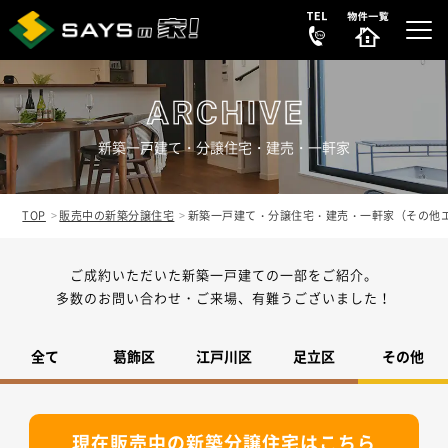
新築一戸建て・分譲住宅・建売・一軒家
選ばれる理由
REASON
TOP
販売中の新築分譲住宅
新築一戸建て・分譲住宅・建売・一軒家（その他
販売中の新築分譲住宅
ご成約いただいた新築一戸建ての一部をご紹介。
NEW HOUSE
多数のお問い合わせ・ご来場、有難うございました！
販売中の中古リノベ物件
SECONDHAND
全て
葛飾区
江戸川区
足立区
その他
会社案内
COMPANY
現在販売中の新築分譲住宅はこちら