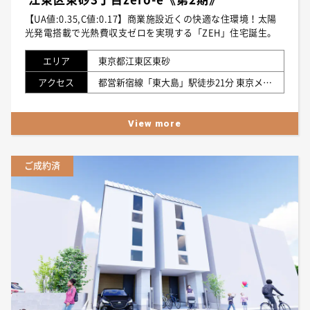
【UA値:0.35,C値:0.17】商業施設近くの快適な住環境！太陽
光発電搭載で光熱費収支ゼロを実現する「ZEH」住宅誕生。
エリア
東京都江東区東砂
アクセス
都営新宿線「東大島」駅徒歩21分 東京メトロ東西線「南砂町」駅徒歩25分 JR総武線「亀戸」駅自転車15分
View more
ご成約済