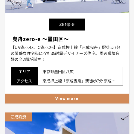
曳舟zero-e ～墨田区～
【UA値:0.43、C値:0.26】京成押上線「京成曳舟」駅徒歩7分
の閑静な住宅街に佇む高耐震デザイナーズ住宅。周辺環境良
好の全2邸が誕生！
エリア
東京都墨田区八広
アクセス
京成押上線「京成曳舟」駅徒歩7分 京成押上線「八広」駅徒歩16分 東武スカイツリーライン「曳舟」駅徒歩13分
View more
ご成約済