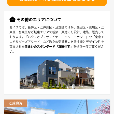
お知らせ
建築実例
新着情報
オーナーズボイス
イベント情報
動画ギャラリー
その他のエリアについて
スタッフブログ
家づくりワークショップ
セイズでは、葛飾区・江戸川区・足立区のほか、墨田区・荒川区・江
ハウスメイキングラボ
東区・台東区など城東エリアで新築一戸建てを設計、建築、販売して
（住宅コラム）
おります。「ハウスオブ・ザ・イヤー・イン・エナジー」や「東京エ
コビルダーズアワード」など数々の受賞歴のある性能とデザイン性を
オーナーズ
両立させた
住まいのスタンダード「ZEH住宅」
をぜひ一度ご覧くださ
い。
耐震等級3の家づくり
「したまち未来活用」～不動産売却相談室～
プライバシーポリシー
サイトマップ
ご成約済