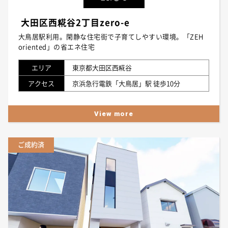
大田区西糀谷2丁目zero-e
大鳥居駅利用。閑静な住宅街で子育てしやすい環境。「ZEH
oriented」の省エネ住宅
エリア
東京都大田区西糀谷
アクセス
京浜急行電鉄「大鳥居」駅 徒歩10分
View more
ご成約済