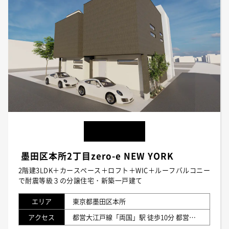
墨田区本所2丁目zero-e NEW YORK
2階建3LDK＋カースペース＋ロフト＋WIC＋ルーフバルコニー
で耐震等級３の分譲住宅・新築一戸建て
エリア
東京都墨田区本所
アクセス
都営大江戸線「両国」駅 徒歩10分 都営浅草線「浅草」駅 徒歩12分