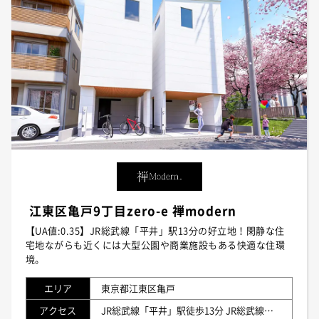
江東区亀戸9丁目zero-e 禅modern
【UA値:0.35】JR総武線「平井」駅13分の好立地！閑静な住
宅地ながらも近くには大型公園や商業施設もある快適な住環
境。
エリア
東京都江東区亀戸
アクセス
JR総武線「平井」駅徒歩13分 JR総武線「亀戸」駅徒歩18分 東武亀戸線「亀戸水神」駅徒歩9分