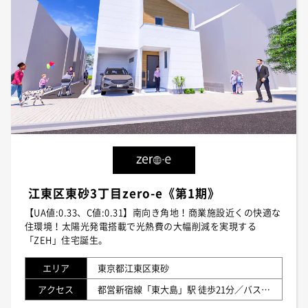
江東区東砂3丁目zero-e《第1期》
【UA値:0.33、C値:0.31】南向き角地！商業施設近くの快適な
住環境！太陽光発電搭載で光熱費の大幅削減を実現する
「ZEH」住宅誕生。
エリア
東京都江東区東砂
アクセス
都営新宿線「東大島」駅 徒歩21分／バス利用8分（第七砂町小学校前バス停乗車～東大島駅前バス停下車） 東京メトロ東西線「南砂町」駅 徒歩25分／バス利用12分（第七砂町小学校前バス停乗車～南砂町駅前バス停下車）