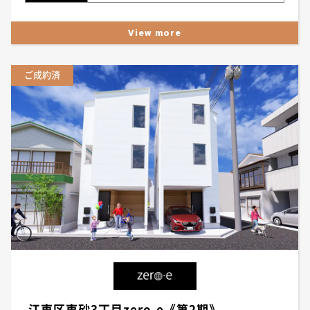
View more
ご成約済
江東区東砂3丁目zero-e《第2期》