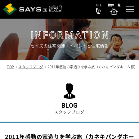
セイズの住宅関連・イベントと住宅情報
選ばれる理由
REASON
TOP
スタッフブログ
2011年感動の家造りを学ぶ旅（カネキパンダホーム様
販売中の新築分譲住宅
NEW HOUSE
販売中の中古物件
NEW
SECONDHAND
BLOG
スタッフブログ
会社案内
COMPANY
2011年感動の家造りを学ぶ旅（カネキパンダホー