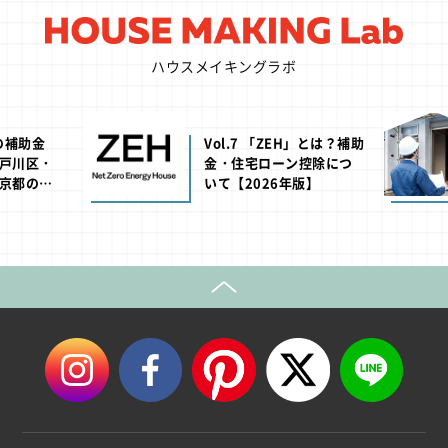
ハウスメイキングラボ
.7 「ZEH」とは？補助
Vol.10 耐震等級1・2・3
住宅ローン控除につ
でどう違う？耐震の基
【2026年版】
礎！【2026年版】