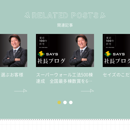
関連記事
を選ぶお客様
スーパーウォール工法500棟
セイズのこだ
達成 全国最多棟数賞を6年
連続で受賞