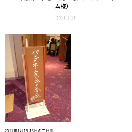
お知らせ
建築実例
ム様）
新着情報
オーナーズボイス
イベント情報
2011.1.17
動画ギャラリー
スタッフブログ
家づくりワークショップ
ハウスメイキングラボ
オーナーズ
耐震等級3の家づくり
「したまち未来活用」～不動産売却相談室～
プライバシーポリシー
サイトマップ
2011年1月15,16日の二日間