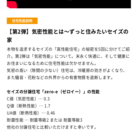
お知らせ
建築実例
新着情報
オーナーズボイス
イベント情報
動画ギャラリー
住宅性能説明
スタッフブログ
家づくりワークショップ
【第2弾】気密性能とは～ずっと住みたいセイズの
ハウスメイキングラボ
家
（住宅コラム）
本物を追求するセイズの「高性能住宅」の秘密を5回に分けてご紹
オーナーズ
介。第2弾は「気密性能」について。末永く快適に、そして健康に
お住まいになるために住宅性能は欠かせません。
耐震等級3の家づくり
気密の高い（隙間の少ない）住宅は、冷暖房の効きがよくなり、
「したまち未来活用」～不動産売却相談室～
また騒音・花粉などの外界からの有害物質を遮断します。
セイズの分譲住宅「zero-e（ゼロイー）」の性能
プライバシーポリシー
C値（気密性能）… 0.3
サイトマップ
Q値（断熱性能）… 1.7
UA値（断熱性能）… 0.46
耐震性能 … 耐震等級2 または 耐震等級3
他社の分譲住宅と比較いただけますと幸いです。