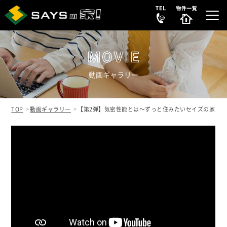
動画ギャラリー
選ばれる理由
REASON
TOP
動画ギャラリー
【第2弾】気密性能とは～ずっと住みたいセイズの家
販売中の新築分譲住宅
NEW HOUSE
販売中の中古リノベ物件
SECONDHAND
会社案内
COMPANY