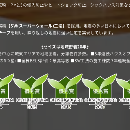
花粉・PM2.5の侵入防止やヒートショック防止、シックハウス対策
実績【
SW(スーパーウォール)工法
】を採用。地震の多い日本において
テープ
を用い、繰り返しの地震に強い住宅を実現しています。
《
セイズは地域密着20年
》
中心に城東エリアで地域密着。分譲物件多数。■5年連続ハウスオブザ
6つ星) ■全棟BELS評価：最高等級 ■SW工法の施工棟数 7年連