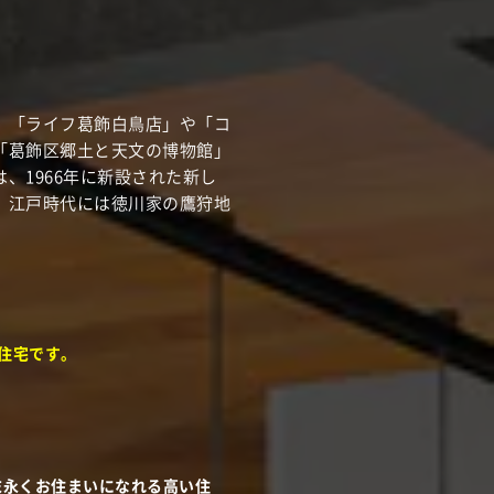
、「ライフ葛飾白鳥店」や「コ
「葛飾区郷土と天文の博物館」
、1966年に新設された新し
、江戸時代には徳川家の鷹狩地
住宅です。
末永くお住まいになれる高い住