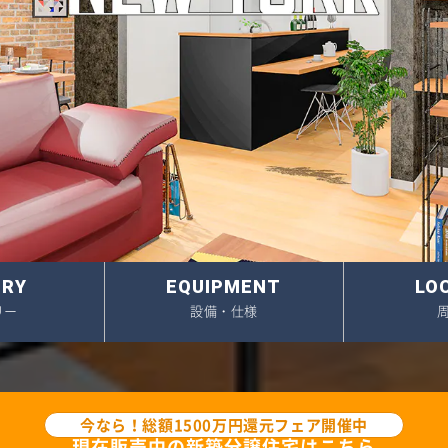
・未公開物件(会員限定)
アクセス
約済み物件
スタッフ紹介
中の中古リノベ物件
採用情報
関連企業(セイズホーム
ERY
EQUIPMENT
LO
リー
設備・仕様
今なら！総額1500万円還元フェア開催中
現在販売中の新築分譲住宅はこちら