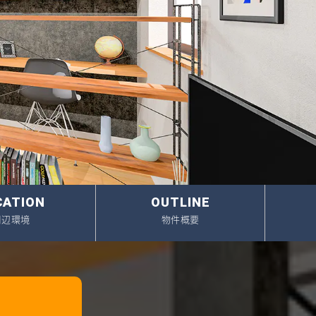
イベント情報
スタッフブログ
建築実例
オーナーズボイス
動画ギャラリー
家づくりワークショップ
)
ハウスメイキングラボ
（住宅コラム）
オーナーズ
CATION
OUTLINE
耐震等級3の家づくり
周辺環境
物件概要
不動産売却相談室
プライバシーポリシー
サイトマップ