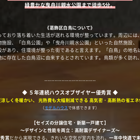
緑豊かな曳舟川親水公園まで徒歩5分。
《葛飾区白鳥について》
っており落ち着いた生活が送れる環境が整っています。周辺には
物施設、「白鳥公園」や「曳舟川親水公園」といった自然施設、
があり、住環境が整った街であると言えます。「白鳥」の地名は
地に存在した白鳥沼に由来するとされています。鳥類が多く訪れ
------------------------------
◆ ５年連続ハウスオブザイヤー優秀賞 ◆
夏涼しく冬暖かい、
光熱費も大幅削減できる
高気密・高断熱の省エネ
（
モデルハウス
で体感できます）
【セイズの分譲住宅・新築一戸建て】
～デザインと性能を両立：高耐震デザイナーズ～
優秀賞
だから実現できる、きれいな空気が室内を流れ、
一年中快適で