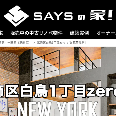
宅
販売中の中古リノベ物件
建築実例
オーナー
建売・一軒家（葛飾区）
葛飾区白鳥1丁目zero-e[お花茶屋駅]
 HOUSE
COMPANY
売中の新築分譲住宅
会社案内
分譲住宅一覧
ごあいさつ
を探す
会社概要