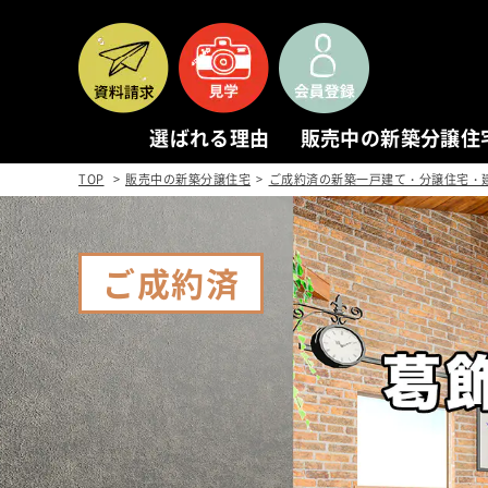
選ばれる理由
販売中の新築分譲住
TOP
販売中の新築分譲住宅
ご成約済の新築一戸建て・分譲住宅・
ご成約済
REASON
NEW
選ばれる理由
販
1. 本物を追求する
新築
2. 本物の家
物件