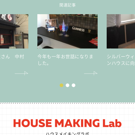
関連記事
屋さん 中村
今年も一年お世話になりま
シルバーウィ
した。
ンハウスに向
ハウスメイキングラボ