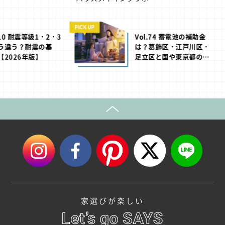
PICK UP
等級1・2・3
Vol.74 蓄電池の補助金
耐震の基
は？葛飾区・江戸川区・
版】
足立区と国や東京都の助
成制度【2026年版】
家選びが楽しい