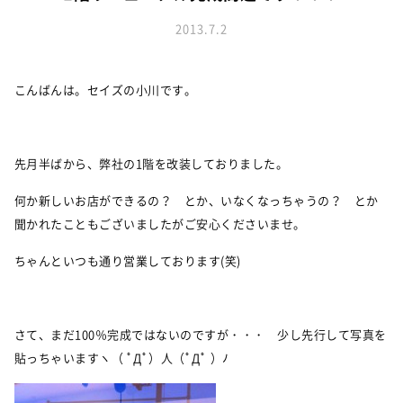
お知らせ
建築実例
新着情報
2013.7.2
オーナーズボイス
イベント情報
動画ギャラリー
スタッフブログ
家づくりワークショップ
こんばんは。セイズの小川です。
ハウスメイキングラボ
オーナーズ
先月半ばから、弊社の1階を改装しておりました。
耐震等級3の家づくり
何か新しいお店ができるの？ とか、いなくなっちゃうの？ とか
「したまち未来活用」～不動産売却相談室～
聞かれたこともございましたがご安心くださいませ。
プライバシーポリシー
ちゃんといつも通り営業しております(笑)
サイトマップ
さて、まだ100％完成ではないのですが・・・ 少し先行して写真を
貼っちゃいますヽ（ ﾟДﾟ）人（ﾟДﾟ ）ﾉ