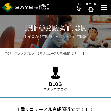
セイズの住宅関連・イベントと住宅情報
選ばれる理由
REASON
TOP
スタッフブログ
1階リニューアル完成間近です！！！
販売中の新築分譲住宅
NEW HOUSE
販売中の中古物件
NEW
SECONDHAND
BLOG
スタッフブログ
会社案内
COMPANY
1階リニューアル完成間近です！！！