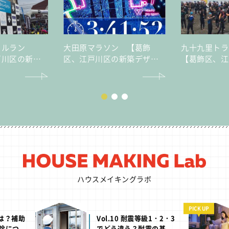
イルラン
大田原マラソン 【葛飾
九十九里ト
戸川区の新築
区、江戸川区の新築デザイ
【葛飾区、江
譲住宅・不動
ナー分譲住宅・不動産はセ
デザイナー分
イズ】
産はセイズ】
ハウスメイキングラボ
PICK UP
.10 耐震等級1・2・3
Vol.74 蓄電池の補助金
う違う？耐震の基
は？葛飾区・江戸川区・