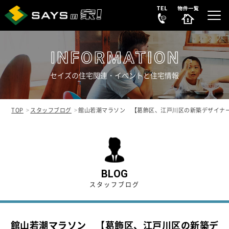
セイズの住宅関連・イベントと住宅情報
選ばれる理由
REASON
TOP
スタッフブログ
館山若潮マラソン 【葛飾区、江戸川区の新築デザイナ
販売中の新築分譲住宅
NEW HOUSE
販売中の中古物件
NEW
SECONDHAND
BLOG
スタッフブログ
会社案内
COMPANY
館山若潮マラソン 【葛飾区、江戸川区の新築デ