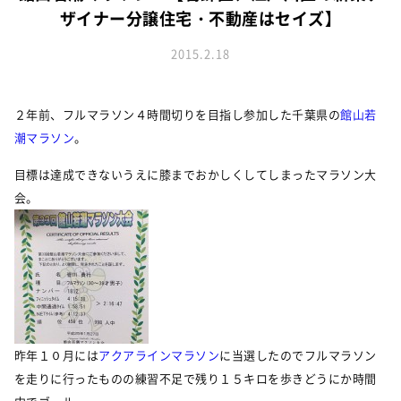
お知らせ
建築実例
ザイナー分譲住宅・不動産はセイズ】
新着情報
オーナーズボイス
イベント情報
2015.2.18
動画ギャラリー
スタッフブログ
家づくりワークショップ
ハウスメイキングラボ
２年前、フルマラソン４時間切りを目指し参加した千葉県の
館山若
潮マラソン
。
オーナーズ
目標は達成できないうえに膝までおかしくしてしまったマラソン大
耐震等級3の家づくり
会。
「したまち未来活用」～不動産売却相談室～
プライバシーポリシー
サイトマップ
昨年１０月には
アクアラインマラソン
に当選したのでフルマラソン
を走りに行ったものの練習不足で残り１５キロを歩きどうにか時間