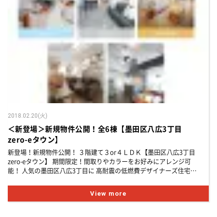
2018.02.20(火)
＜新登場＞新規物件公開！全6棟【墨田区八広3丁目
zero-eタウン】
新登場！新規物件公開！ ３階建て３or４ＬＤＫ【墨田区八広3丁目
zero-eタウン】 期間限定！間取りやカラーをお好みにアレンジ可
能！ 人気の墨田区八広3丁目に 高耐震の低燃費デザイナーズ住宅
「zero-e」が新登場！ 他社にはない圧倒的にな...
View more