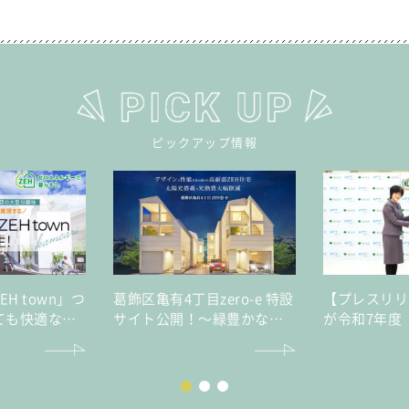
ピックアップ情報
ZEH town」つ
葛飾区亀有4丁目zero-e 特設
【プレスリリ
ても快適な亀
サイト公開！～緑豊かな住
が令和7年度
型分譲地
宅街の高性能ZEH住宅～
ダーズアワー
受賞