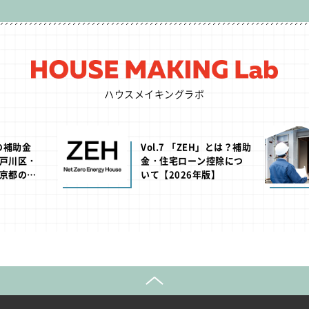
ハウスメイキングラボ
池の補助金
Vol.7 「ZEH」とは？補助
戸川区・
金・住宅ローン控除につ
京都の助
いて【2026年版】
年版】