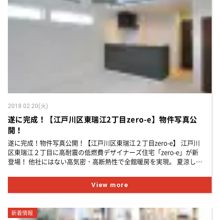
お知らせ
建築実例
新着情報
オーナーズボイス
イベント情報
動画ギャラリー
スタッフブログ
家づくりワークショップ
ハウスメイキングラボ
（住宅コラム）
オーナーズ
耐震等級3の家づくり
2018.02.20(火)
遂に完成！【江戸川区東瑞江2丁目zero-e】物件写真公
「したまち未来活用」～不動産売却相談室～
開！
遂に完成！物件写真公開！【江戸川区東瑞江２丁目zero-e】 江戸川
プライバシーポリシー
区東瑞江２丁目に高耐震の低燃費デザイナーズ住宅「zero-e」が新
サイトマップ
登場！ 他社にはない高気密・高断熱性で全館暖房を実現。 夏涼しく
て冬暖かく、しかも年間の光熱費を大幅...
View more
新着情報