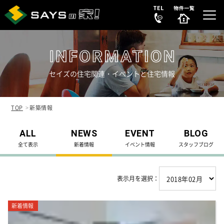
セイズの住宅関連・イベントと住宅情報
選ばれる理由
REASON
TOP
新築情報
販売中の新築分譲住宅
ALL
NEWS
EVENT
BLOG
NEW HOUSE
全て表示
新着情報
イベント情報
スタッフブログ
販売中の中古リノベ物件
SECONDHAND
表示月を選択：
会社案内
COMPANY
新着情報