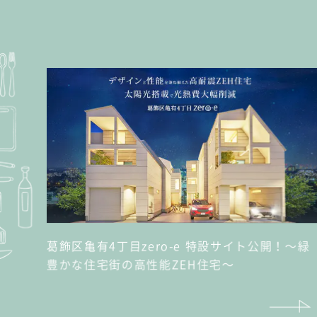
葛飾区亀有4丁目zero-e 特設サイト公開！～緑
豊かな住宅街の高性能ZEH住宅～