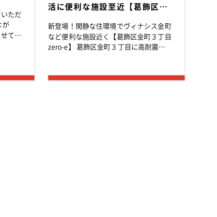
活に便利な施設至近【葛飾区金
顧いただ
町３丁目zero-e】 高耐震の低
新登場！閑静な住環境でヴィナシス金町
燃費デザイナーズ住宅
させてい
など便利な施設近く【葛飾区金町３丁目
zero-e】 葛飾区金町３丁目に高耐震の
年1月7日
低燃費デザイナーズ住宅「zero-e」が新
...
登場！ 高気密・高断熱住宅なので、夏
涼しくて冬暖かく、しかも年間の光熱費
を大幅に削減...