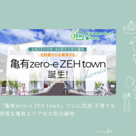
「亀有zero-e ZEH town」ついに完成 子育ても
快適な亀有エリアの大型分譲地