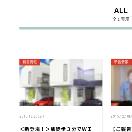
ALL
3. 一生涯のパートナー
新規
全て表示
ご成
販売
新着情報
新着情報
2015.12.25(金)
2015.12.10(
＜新登場！＞駅徒歩３分でＷＩ
【ご報告