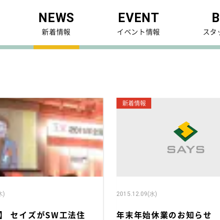
NEWS
EVENT
B
・未公開物件(会員限定)
アクセス
新着情報
イベント情報
スタ
約済み物件
スタッフ紹介
中の中古リノベ物件
採用情報
関連企業(セイズホーム
新着情報
木)
2015.12.09(水)
】 セイズがSW工法住
年末年始休業のお知らせ