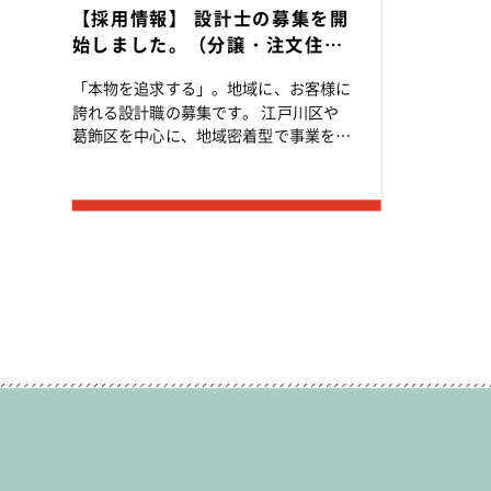
【採用情報】 設計士の募集を開
始しました。（分譲・注文住
宅、リフォーム・リノベーショ
「本物を追求する」。地域に、お客様に
ン）
誇れる設計職の募集です。 江戸川区や
葛飾区を中心に、地域密着型で事業を展
開してきた当社。 土地の仕入れから設
計、施工、販売までをすべて手がけてい
ます。「お客様のご希望をいかにカタチ
にするか」にこだわ...