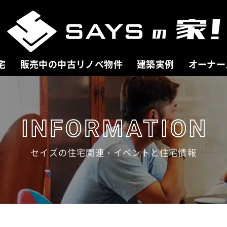
宅
販売中の中古リノベ物件
建築実例
オーナー
セイズの住宅関連・イベントと住宅情報
 HOUSE
COMPANY
売中の新築分譲住宅
会社案内
分譲住宅一覧
ごあいさつ
を探す
会社概要