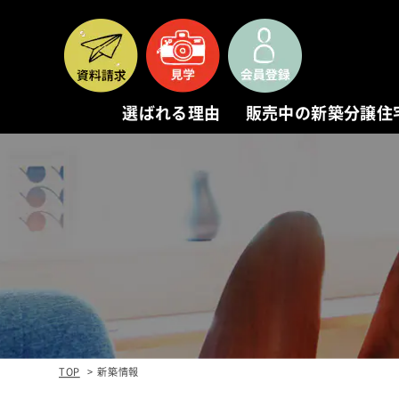
選ばれる理由
販売中の新築分譲住
REASON
NEW
選ばれる理由
販
1. 本物を追求する
新築
TOP
新築情報
2. 本物の家
物件