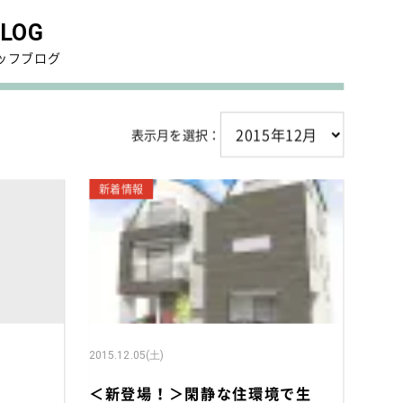
イベント情報
LOG
スタッフブログ
ッフブログ
建築実例
オーナーズボイス
動画ギャラリー
表示月を選択：
家づくりワークショップ
)
ハウスメイキングラボ
新着情報
（住宅コラム）
オーナーズ
耐震等級3の家づくり
不動産売却相談室
プライバシーポリシー
2015.12.05(土)
サイトマップ
＜新登場！＞閑静な住環境で生