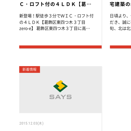
Ｃ・ロフト付の４ＬＤＫ【葛飾
宅建築の
区東四つ木３丁目zero-e】 高
つの賞を
新登場！駅徒歩３分でＷＩＣ・ロフト付
日頃より、
耐震の低燃費デザイナーズ住宅
の４ＬＤＫ【葛飾区東四つ木３丁目
だき、誠に有
zero-e】 葛飾区東四つ木３丁目に高耐
旬、北は北
震の低燃費デザイナーズ住宅「zero-e」
社スーパー
が新登場！ 高気密・高断熱住宅なの
しているビ
で、夏涼しくて冬暖かく、しかも年間の
社800名
光熱費を大幅に削減...
ックLE DA
新着情報
2015.12.03(木)