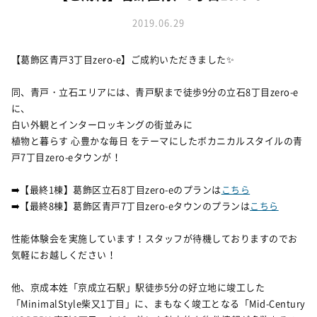
お知らせ
建築実例
新着情報
2019.06.29
オーナーズボイス
イベント情報
動画ギャラリー
【葛飾区青戸3丁目zero-e】ご成約いただきました✨
スタッフブログ
家づくりワークショップ
ハウスメイキングラボ
同、青戸・立石エリアには、青戸駅まで徒歩9分の立石8丁目zero-e
（住宅コラム）
に、
オーナーズ
白い外観とインターロッキングの街並みに
植物と暮らす 心豊かな毎日 をテーマにしたボカニカルスタイルの青
耐震等級3の家づくり
戸7丁目zero-eタウンが！
「したまち未来活用」～不動産売却相談室～
➡️【最終1棟】葛飾区立石8丁目zero-eのプランは
こちら
➡️【最終8棟】葛飾区青戸7丁目zero-eタウンのプランは
こちら
プライバシーポリシー
サイトマップ
性能体験会を実施しています！スタッフが待機しておりますのでお
気軽にお越しください！
他、京成本姓「京成立石駅」駅徒歩5分の好立地に竣工した
「MinimalStyle柴又1丁目」に、まもなく竣工となる「Mid-Century