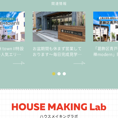
関連情報
H town II特設
お盆期間も休まず営業して
「葛飾区青戸5丁
～人気エリア
おります～毎日完成見学会
禅modern
ロを実現する
開催～
も災害時も家
ン～
守る高性能レ
宅
ハウスメイキングラボ