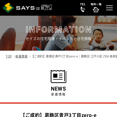
セイズの住宅関連・イベントと住宅情報
選ばれる理由
REASON
TOP
新着情報
【ご成約】葛飾区青戸3丁目zero-e｜葛飾区 江戸川区 ZEH 
販売中の新築分譲住宅
NEW HOUSE
販売中の中古リノベ物件
SECONDHAND
NEWS
新着情報
会社案内
COMPANY
【ご成約】葛飾区青戸3丁目zero-e