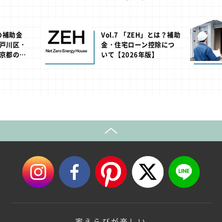
池の補助金
Vol.7 「ZEH」とは？補助
戸川区・
金・住宅ローン控除につ
京都の助
いて【2026年版】
年版】
家えらびが楽しい