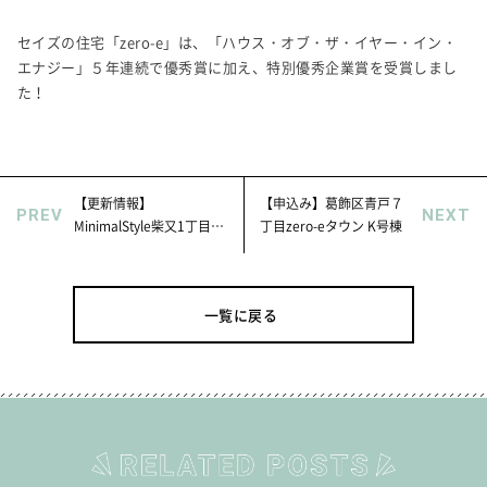
セイズの住宅「zero-e」は、「ハウス・オブ・ザ・イヤー・イン・
エナジー」５年連続で優秀賞に加え、特別優秀企業賞を受賞しまし
た！
【更新情報】
【申込み】葛飾区青戸７
PREV
NEXT
MinimalStyle柴又1丁目
丁目zero-eタウン K号棟
zero-e の内観写真を更新
しました。
一覧に戻る