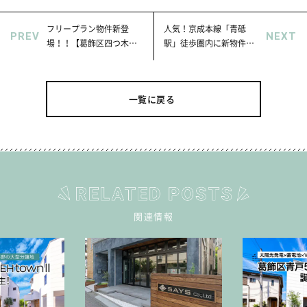
フリープラン物件新登
人気！京成本線「青砥
PREV
NEXT
場！！【葛飾区四つ木１
駅」徒歩圏内に新物件登
丁目zero-e】
場！！
一覧に戻る
関連情報