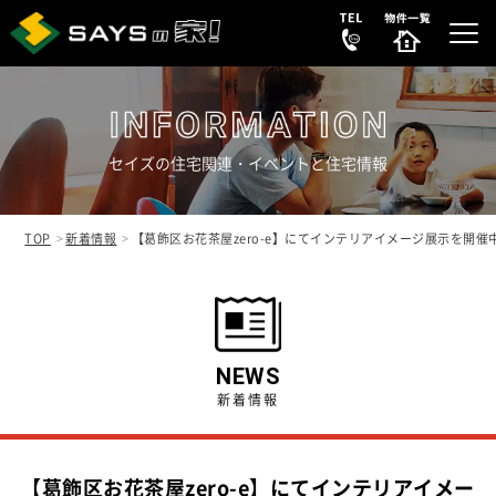
セイズの住宅関連・イベントと住宅情報
選ばれる理由
REASON
TOP
新着情報
【葛飾区お花茶屋zero-e】にてインテリアイメージ展示を開催
販売中の新築分譲住宅
NEW HOUSE
販売中の中古リノベ物件
SECONDHAND
NEWS
新着情報
会社案内
COMPANY
【葛飾区お花茶屋zero-e】にてインテリアイメー