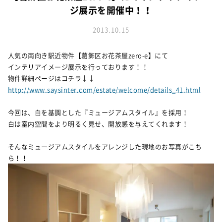
お知らせ
建築実例
ジ展示を開催中！！
新着情報
オーナーズボイス
イベント情報
2013.10.15
動画ギャラリー
スタッフブログ
家づくりワークショップ
人気の南向き駅近物件【葛飾区お花茶屋zero-e】にて
ハウスメイキングラボ
インテリアイメージ展示を行っております！！
（住宅コラム）
物件詳細ページはコチラ↓↓
オーナーズ
http://www.saysinter.com/estate/welcome/details_41.html
耐震等級3の家づくり
今回は、白を基調とした『ミュージアムスタイル』を採用！
白は室内空間をより明るく見せ、開放感を与えてくれます！
「したまち未来活用」～不動産売却相談室～
そんなミュージアムスタイルをアレンジした現地のお写真がこち
プライバシーポリシー
ら！！
サイトマップ