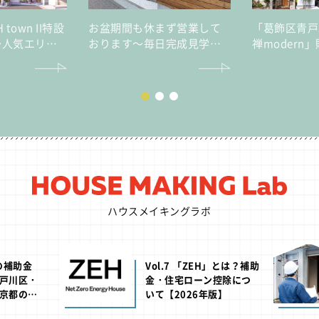
H town II特設
お盆期間も休まず営業して
「葛飾区青戸5丁
～人気エリア
おります～毎日完成見学会
禅modern
ロを実現する
開催～
も災害時も家
ン～
守る高性能レ
宅
ハウスメイキングラボ
池の補助金
Vol.7 「ZEH」とは？補助
戸川区・
金・住宅ローン控除につ
京都の助
いて【2026年版】
年版】