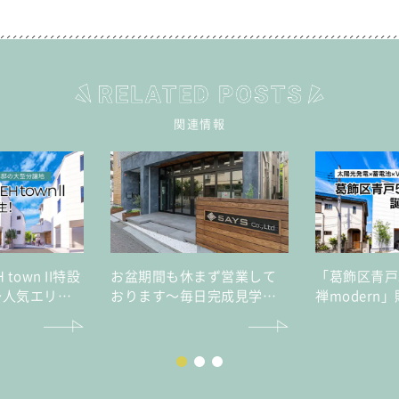
関連情報
H town II特設
お盆期間も休まず営業して
「葛飾区青戸5丁
～人気エリア
おります～毎日完成見学会
禅modern
ロを実現する
開催～
も災害時も家
ン～
守る高性能レ
宅