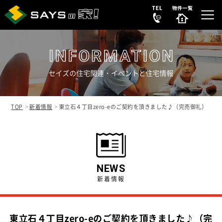
セイズの住宅関連・イベントと住宅情報
選ばれる理由
REASON
TOP
新着情報
東立石４丁目zero-eのご契約を頂きました♪（完売御礼）
販売中の新築分譲住宅
NEW HOUSE
販売中の中古リノベ物件
SECONDHAND
NEWS
新着情報
会社案内
COMPANY
東立石４丁目zero-eのご契約を頂きました♪（完