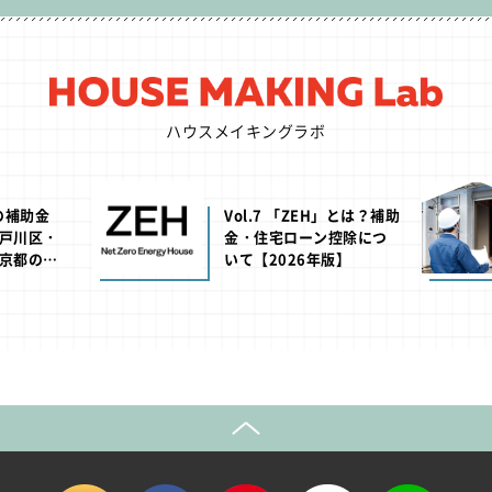
ハウスメイキングラボ
池の補助金
Vol.7 「ZEH」とは？補助
戸川区・
金・住宅ローン控除につ
京都の助
いて【2026年版】
年版】