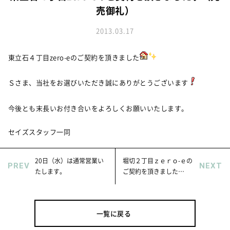
お知らせ
建築実例
売御礼）
新着情報
オーナーズボイス
イベント情報
2013.03.17
動画ギャラリー
スタッフブログ
家づくりワークショップ
東立石４丁目zero-eのご契約を頂きました
ハウスメイキングラボ
（住宅コラム）
Ｓさま、当社をお選びいただき誠にありがとうございます
オーナーズ
今後とも末長いお付き合いをよろしくお願いいたします。
耐震等級3の家づくり
「したまち未来活用」～不動産売却相談室～
セイズスタッフ一同
プライバシーポリシー
20日（水）は通常営業い
堀切２丁目ｚｅｒｏ-ｅの
PREV
NEXT
サイトマップ
たします。
ご契約を頂きました
♪（完売御礼）
一覧に戻る