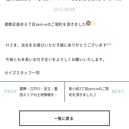
お知らせ
建築実例
新着情報
2012.09.09
オーナーズボイス
イベント情報
動画ギャラリー
葛飾区高砂８丁目zero-eのご契約を頂きました
スタッフブログ
家づくりワークショップ
ハウスメイキングラボ
（住宅コラム）
Ｈさま、当社をお選びいただき誠にありがとうございます
オーナーズ
今後とも末長いお付き合いをよろしくお願いいたします。
耐震等級3の家づくり
「したまち未来活用」～不動産売却相談室～
セイズスタッフ一同
プライバシーポリシー
葛飾・江戸川・足立・墨
新小岩3丁目zero-eのご契
PREV
NEXT
サイトマップ
田エリアの土地情報を更
約を頂きました♪
新しました！
一覧に戻る