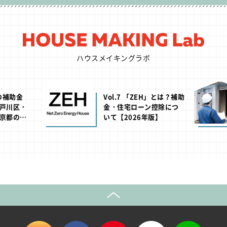
ハウスメイキングラボ
池の補助金
Vol.7 「ZEH」とは？補助
戸川区・
金・住宅ローン控除につ
京都の助
いて【2026年版】
年版】