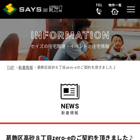
セイズの住宅関連・イベントと住宅情報
選ばれる理由
REASON
TOP
新着情報
葛飾区高砂８丁目zero-eのご契約を頂きました♪
販売中の新築分譲住宅
NEW HOUSE
販売中の中古リノベ物件
SECONDHAND
NEWS
新着情報
会社案内
COMPANY
葛飾区高砂８丁目zero-eのご契約を頂きました♪