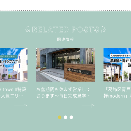
関連情報
H town II特設
お盆期間も休まず営業して
「葛飾区青戸5丁
～人気エリア
おります～毎日完成見学会
禅modern
ロを実現する
開催～
も災害時も家
ン～
守る高性能レ
宅