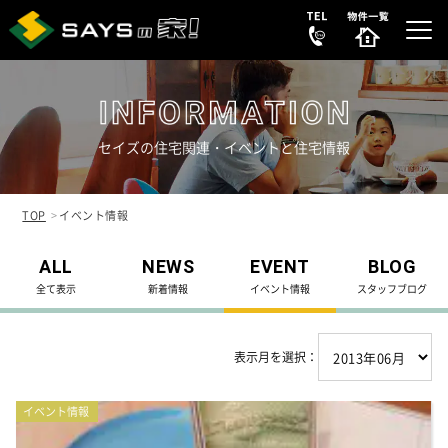
セイズの住宅関連・イベントと住宅情報
選ばれる理由
REASON
TOP
イベント情報
販売中の新築分譲住宅
ALL
NEWS
EVENT
BLOG
NEW HOUSE
全て表示
新着情報
イベント情報
スタッフブログ
販売中の中古リノベ物件
SECONDHAND
表示月を選択：
会社案内
COMPANY
イベント情報