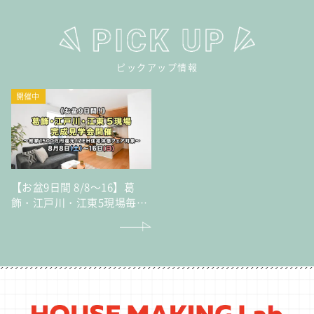
ピックアップ情報
開催中
【お盆9日間 8/8～16】葛
飾・江戸川・江東5現場毎日
完成見学会～総額1500万円
還元！ZEH住宅体感フェア
対象～