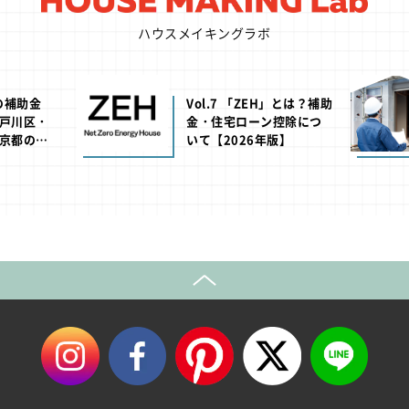
ハウスメイキングラボ
池の補助金
Vol.7 「ZEH」とは？補助
戸川区・
金・住宅ローン控除につ
京都の助
いて【2026年版】
年版】