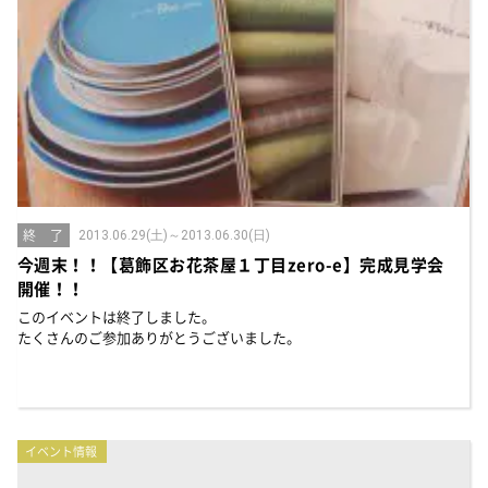
お知らせ
建築実例
新着情報
オーナーズボイス
イベント情報
動画ギャラリー
スタッフブログ
家づくりワークショップ
ハウスメイキングラボ
（住宅コラム）
オーナーズ
終 了
耐震等級3の家づくり
2013.06.29(土)～2013.06.30(日)
今週末！！【葛飾区お花茶屋１丁目zero-e】完成見学会
「したまち未来活用」～不動産売却相談室～
開催！！
このイベントは終了しました。
プライバシーポリシー
たくさんのご参加ありがとうございました。
サイトマップ
イベント情報