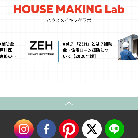
ハウスメイキングラボ
池の補助金
Vol.7 「ZEH」とは？補助
戸川区・
金・住宅ローン控除につ
京都の助
いて【2026年版】
年版】