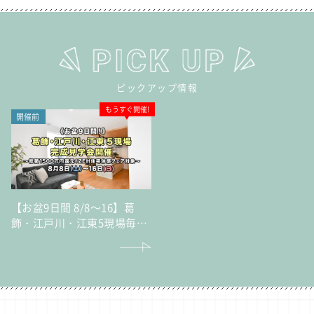
ピックアップ情報
もうすぐ開催!
開催前
【お盆9日間 8/8～16】葛
飾・江戸川・江東5現場毎日
完成見学会～総額1500万円
還元！ZEH住宅体感フェア
対象～