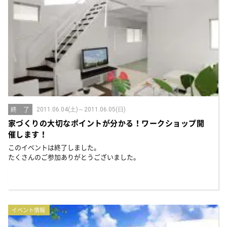
お知らせ
建築実例
新着情報
オーナーズボイス
イベント情報
動画ギャラリー
スタッフブログ
家づくりワークショップ
ハウスメイキングラボ
（住宅コラム）
オーナーズ
終 了
耐震等級3の家づくり
2011.06.04(土)～2011.06.05(日)
家づくりの大切なポイントが分かる！ワークショップ開
「したまち未来活用」～不動産売却相談室～
催します！
このイベントは終了しました。
プライバシーポリシー
たくさんのご参加ありがとうございました。
サイトマップ
イベント情報