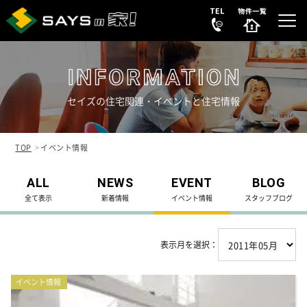
セイズの住宅関連・イベントと住宅情報
選ばれる理由
REASON
TOP
イベント情報
販売中の新築分譲住宅
ALL
NEWS
EVENT
BLOG
NEW HOUSE
全て表示
新着情報
イベント情報
スタッフブログ
販売中の中古リノベ物件
SECONDHAND
表示月を選択：
会社案内
COMPANY
イベント情報