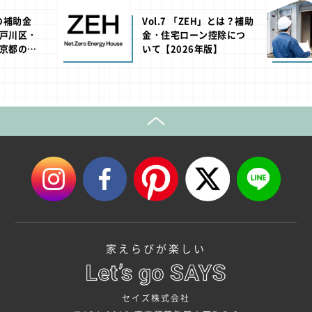
池の補助金
Vol.7 「ZEH」とは？補助
戸川区・
金・住宅ローン控除につ
京都の助
いて【2026年版】
年版】
家えらびが楽しい
セイズ株式会社