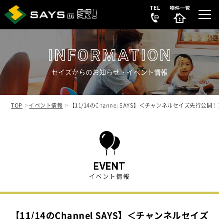
セイズからのお知らせ・イベント情報
選ばれる理由
REASON
TOP
イベント情報
【11/14のChannel SAYS】＜チャンネルセイズ先行
販売中の新築分譲住宅
NEW HOUSE
販売中の中古リノベ物件
SECONDHAND
EVENT
イベント情報
会社案内
COMPANY
【11/14のChannel SAYS】＜チャンネルセイズ