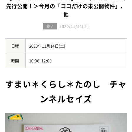
お知らせ
建築実例
先行公開！＞今月の「ココだけの未公開物件」、
新着情報
オーナーズボイス
他
イベント情報
動画ギャラリー
スタッフブログ
2020/11/14(土)
終了
家づくりワークショップ
ハウスメイキングラボ
（住宅コラム）
日程
2020年11月14日(土)
オーナーズ
時間
10:00~12:00
耐震等級3の家づくり
「したまち未来活用」～不動産売却相談室～
すまい＊くらし＊たのし チャ
プライバシーポリシー
ンネルセイズ
サイトマップ