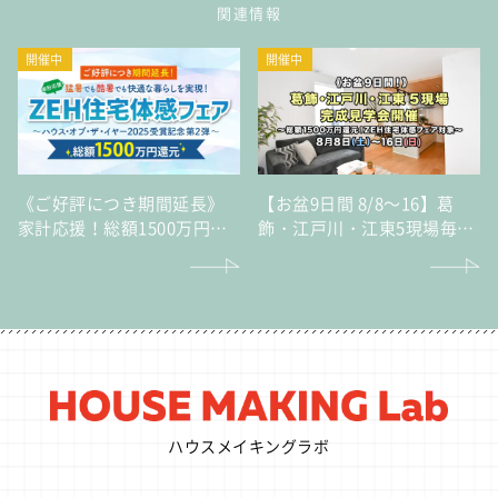
関連情報
開催中
開催中
《ご好評につき期間延長》
【お盆9日間 8/8～16】葛
家計応援！総額1500万円還
飾・江戸川・江東5現場毎日
元猛暑でも酷暑でも快適な
完成見学会～総額1500万円
暮らしを実現！「ZEH住宅
還元！ZEH住宅体感フェア
体感フェア」～ハウス・オ
対象～
ブ・ザ・イヤー2025受賞記
念 第2弾～
ハウスメイキングラボ