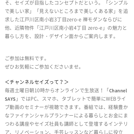
そ、セイズが目指したコンセプトだという。「シンプル
で美しい家」「見えないところまで美しくある家」を追
求した江戸川区南小岩3丁目zero-e 禅モダンならびに
他、近隣物件「江戸川区南小岩4丁目 zero-e」
の魅力と
暮らし方を、設計・デザイン面からご案内します。
ご参加は無料です。
ぜひお気軽にご参加くださいませ。
＜チャンネルセイズって？＞
毎週土曜日朝10時からオンラインで生放送！
「
Channel
」ではPC、スマホ、タブレットで簡単にWEBライ
SAYS
ブ動画のセミナーが視聴できます。番組では、経験豊か
な
ファイナンシャルプランナーによる暮らしとお金にま
つわる講座やセイズ社員も講師として登壇するインテリ
ア、リノベーション、手芸レッスンなど暮らしに役立