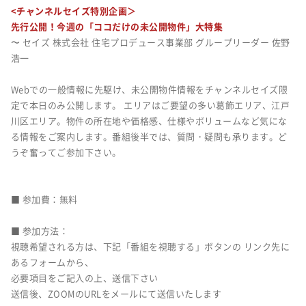
<チャンネルセイズ特別企画＞
先行公開！今週の「ココだけの未公開物件」大特集
〜 セイズ 株式会社 住宅プロデュース事業部 グループリーダー 佐野
浩一
Webでの一般情報に先駆け、未公開物件情報をチャンネルセイズ限
定で本日のみ公開します。 エリアはご要望の多い葛飾エリア、江戸
川区エリア。物件の所在地や価格感、仕様やボリュームなど気にな
る情報をご案内します。番組後半では、
質問・疑問も承ります。ど
うぞ奮ってご参加下さい。
■ 参加費：無料
■ 参加方法：
視聴希望される方は、下記「番組を視聴する」ボタンの リンク先に
あるフォームから、
必要項目をご記入の上、送信下さい
送信後、ZOOMのURLをメールにて送信いたします