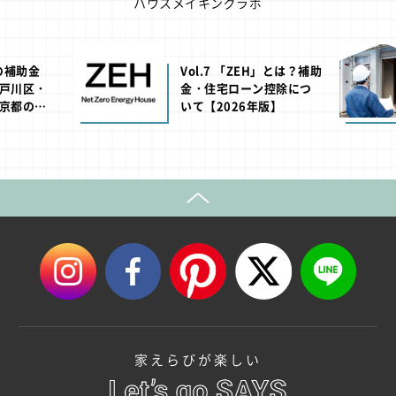
ハウスメイキングラボ
池の補助金
Vol.7 「ZEH」とは？補助
戸川区・
金・住宅ローン控除につ
京都の助
いて【2026年版】
年版】
家えらびが楽しい