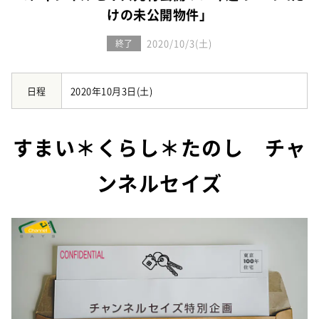
お知らせ
建築実例
けの未公開物件」
新着情報
オーナーズボイス
イベント情報
2020/10/3(土)
終了
動画ギャラリー
スタッフブログ
家づくりワークショップ
ハウスメイキングラボ
日程
2020年10月3日(土)
（住宅コラム）
オーナーズ
すまい＊くらし＊たのし チャ
耐震等級3の家づくり
ンネルセイズ
「したまち未来活用」～不動産売却相談室～
プライバシーポリシー
サイトマップ