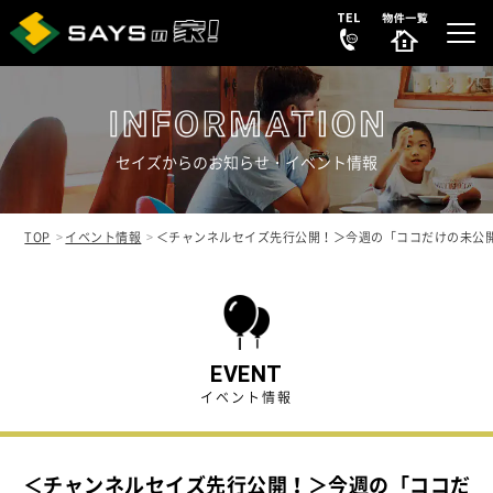
セイズからのお知らせ・イベント情報
選ばれる理由
REASON
TOP
イベント情報
＜チャンネルセイズ先行公開！＞今週の「ココだけの未公
販売中の新築分譲住宅
NEW HOUSE
販売中の中古リノベ物件
SECONDHAND
EVENT
イベント情報
会社案内
COMPANY
＜チャンネルセイズ先行公開！＞今週の「ココだ