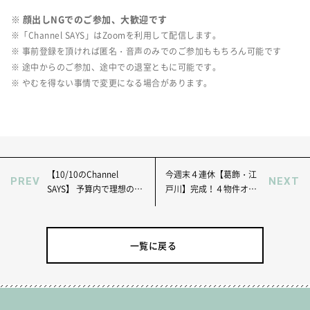
※ 顔出しNGでのご参加、大歓迎です
※「Channel SAYS」はZoomを利用して配信します。
※ 事前登録を頂ければ匿名・音声のみでのご参加ももちろん可能です
※ 途中からのご参加、途中での退室ともに可能です。
※ やむを得ない事情で変更になる場合があります。
【10/10のChannel
今週末４連休【葛飾・江
PREV
NEXT
SAYS】 予算内で理想のリ
戸川】完成！４物件オー
ノベーション！失敗に学
プンハウス開催！値下げ
ぶ5つのポイント
物件あり
一覧に戻る