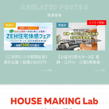
関連情報
もうすぐ開催!
開催中
開催前
《ご好評につき期間延長》
【お盆9日間 8/8～16】葛
家計応援！総額1500万円還
飾・江戸川・江東5現場毎日
元猛暑でも酷暑でも快適な
完成見学会～総額1500万円
暮らしを実現！「ZEH住宅
還元！ZEH住宅体感フェア
体感フェア」～ハウス・オ
対象～
ブ・ザ・イヤー2025受賞記
念 第2弾～