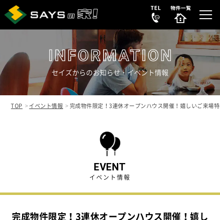
セイズからのお知らせ・イベント情報
選ばれる理由
REASON
TOP
イベント情報
完成物件限定！3連休オープンハウス開催！嬉しいご来場特
販売中の新築分譲住宅
NEW HOUSE
販売中の中古リノベ物件
SECONDHAND
EVENT
イベント情報
会社案内
COMPANY
完成物件限定！3連休オープンハウス開催！嬉し