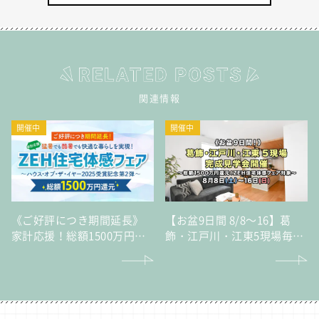
関連情報
開催中
開催中
《ご好評につき期間延長》
【お盆9日間 8/8～16】葛
家計応援！総額1500万円還
飾・江戸川・江東5現場毎日
元猛暑でも酷暑でも快適な
完成見学会～総額1500万円
暮らしを実現！「ZEH住宅
還元！ZEH住宅体感フェア
体感フェア」～ハウス・オ
対象～
ブ・ザ・イヤー2025受賞記
念 第2弾～