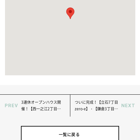
3連休オープンハウス開
ついに完成！【立石7丁目
PREV
NEXT
催！【西一之江2丁目
zero-e】・【鎌倉3丁目
zero-e】・【立石7丁目
zero-e】2現場同時完成見
zero-e】・【亀有zero-
学会開催！
e】2現場同時開催！
一覧に戻る