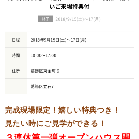
お知らせ
建築実例
いご来場特典付
新着情報
オーナーズボイス
イベント情報
2018/9/15(土)～17(月)
終了
動画ギャラリー
スタッフブログ
家づくりワークショップ
ハウスメイキングラボ
日程
2018年9月15日(土)～17日(月)
（住宅コラム）
オーナーズ
時間
10:00〜17:00
耐震等級3の家づくり
住所
葛飾区東金町６
「したまち未来活用」～不動産売却相談室～
葛飾区立石7
プライバシーポリシー
サイトマップ
完成現場限定！嬉しい特典つき！
見たい時にご見学ができる！
３連休第一弾オープンハウス開