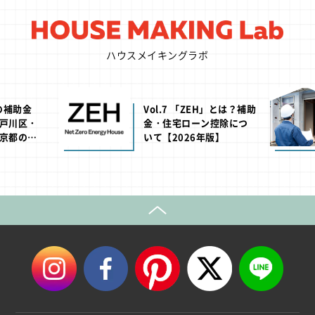
ハウスメイキングラボ
PI
7 「ZEH」とは？補助
Vol.10 耐震等級1・2・3
宅ローン控除につ
でどう違う？耐震の基
026年版】
礎！【2026年版】