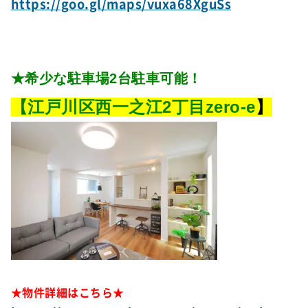
https://goo.gl/maps/vuxa68XguSs
★希少な駐車場2台駐車可能！
【江戸川区西一之江2丁目zero-e
】
★物件詳細はこちら★