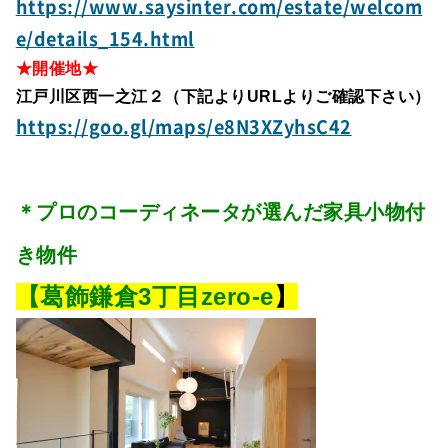
https://www.saysinter.com/estate/welcom
e/details_154.html
★開催地★
江戸川区西一之江２（下記よりURLよりご確認下さい）
https://goo.gl/maps/e8N3XZyhsC42
＊プロのコーディネータが選んだ家具小物付
き物件
【葛飾鎌倉3丁目zero-e
】