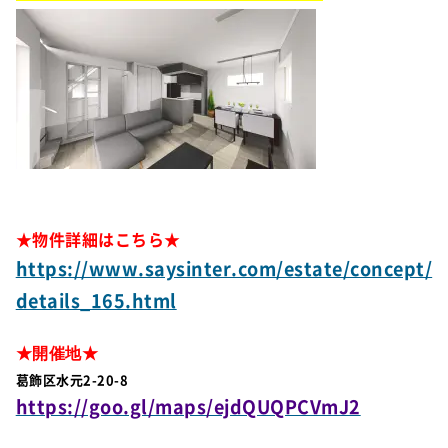
★物件詳細はこちら★
https://www.saysinter.com/estate/concept/
details_165.html
★開催地★
葛飾区水元2-20-8
https://goo.gl/maps/ejdQUQPCVmJ2