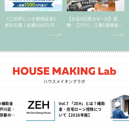
《ご好評につき期間延長》
【お盆9日間 8/8～16】葛
家計応援！総額1500万円還
飾・江戸川・江東5現場毎日
元猛暑でも酷暑でも快適な
完成見学会～総額1500万円
暮らしを実現！「ZEH住宅
還元！ZEH住宅体感フェア
体感フェア」～ハウス・オ
対象～
ブ・ザ・イヤー2025受賞記
念 第2弾～
ハウスメイキングラボ
池の補助金
Vol.7 「ZEH」とは？補助
戸川区・
金・住宅ローン控除につ
京都の助
いて【2026年版】
年版】