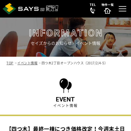
セイズからのお知らせ・イベント情報
選ばれる理由
REASON
TOP
イベント情報
四つ木2丁目オープンハウス（2017/2/4-5）
販売中の新築分譲住宅
NEW HOUSE
販売中の中古リノベ物件
SECONDHAND
EVENT
イベント情報
会社案内
COMPANY
【四つ木】最終一棟につき価格改定！今週末土日