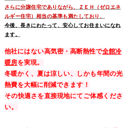
さらに分譲住宅でありながら、ＺＥＨ（ゼロエネ
ルギー住宅）相当の基準も満たしており、
今後、長きにわたって、安心してお住まいになれ
ます。
他社にはない
高気密・高断熱性で
全館冷
暖房
を実現。
冬暖かく、夏は涼しい、しかも年間の光
熱費を大幅に削減できます！
その快適さを直接現地にてご体感くださ
い。