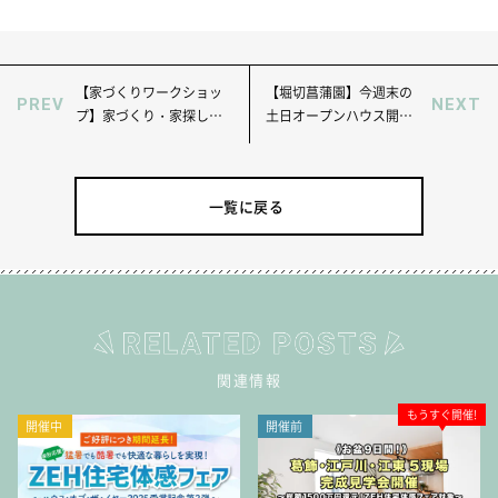
【家づくりワークショッ
【堀切菖蒲園】今週末の
PREV
NEXT
プ】家づくり・家探しの
土日オープンハウス開
秘訣、住宅の最新情報を
催！全館冷暖房を直接現
お教えします！（予約
地でご体感ください！
制）
一覧に戻る
関連情報
もうすぐ開催!
開催中
開催前