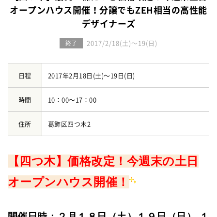
お知らせ
建築実例
オープンハウス開催！分譲でもZEH相当の高性能
新着情報
オーナーズボイス
デザイナーズ
イベント情報
動画ギャラリー
スタッフブログ
2017/2/18(土)～19(日)
終了
家づくりワークショップ
ハウスメイキングラボ
（住宅コラム）
日程
2017年2月18日(土)～19日(日)
オーナーズ
時間
10：00～17：00
耐震等級3の家づくり
「したまち未来活用」～不動産売却相談室～
住所
葛飾区四つ木2
プライバシーポリシー
サイトマップ
【四つ木】価格改定！今週末の土日
オープンハウス開催！
開催日時：２月１８日（土）１９日（日） １