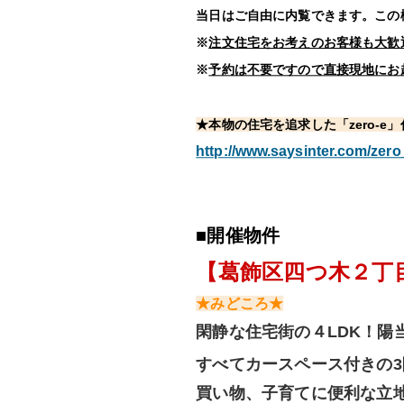
当日はご自由に内覧できます。この機
※
注文住宅をお考えのお客様も大歓迎
※
予約は不要ですので直接現地にお
★本物の住宅を追求した「zero-
http://www.saysinter.com/zero
■開催物件
【葛飾区四つ木２丁目z
★みどころ★
閑静な住宅街の４LDK！陽
すべてカースペース付きの3
買い物、子育てに便利な立