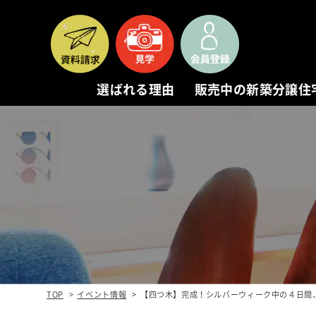
選ばれる理由
販売中の新築分譲住
REASON
NEW
選ばれる理由
販
1. 本物を追求する
新築
TOP
イベント情報
【四つ木】完成！シルバーウィーク中の４日間
2. 本物の家
物件