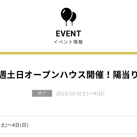
・未公開物件(会員限定)
アクセス
約済み物件
スタッフ紹介
EVENT
イベント情報
中の中古リノベ物件
採用情報
関連企業(セイズホーム
週土日オープンハウス開催！陽当
2015/10/3(土)～4(日)
終了
(土)～4日(日)