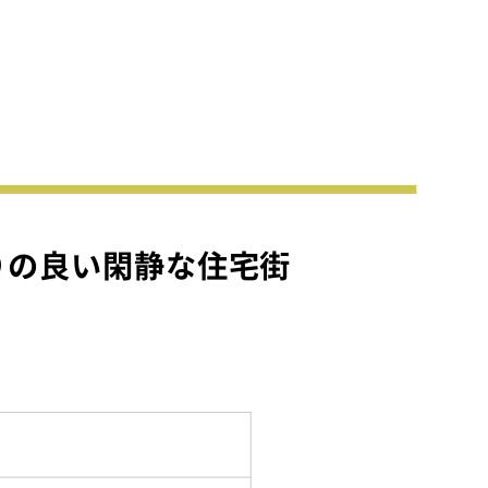
イベント情報
スタッフブログ
建築実例
オーナーズボイス
動画ギャラリー
家づくりワークショップ
)
ハウスメイキングラボ
（住宅コラム）
りの良い閑静な住宅街
オーナーズ
耐震等級3の家づくり
不動産売却相談室
プライバシーポリシー
サイトマップ