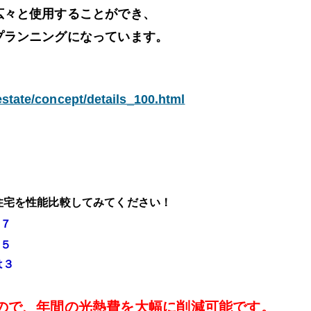
広々と使用することができ、
プランニングになっています。
estate/concept/details_100.html
分譲住宅を性能比較してみてください！
７
５
は３
ので、年間の光熱費を大幅に削減可能です。