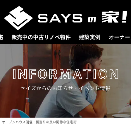
宅
販売中の中古リノベ物件
建築実例
オーナー
セイズからのお知らせ・イベント情報
 HOUSE
COMPANY
売中の新築分譲住宅
会社案内
分譲住宅一覧
ごあいさつ
、オープンハウス開催！陽当りの良い閑静な住宅街
を探す
会社概要