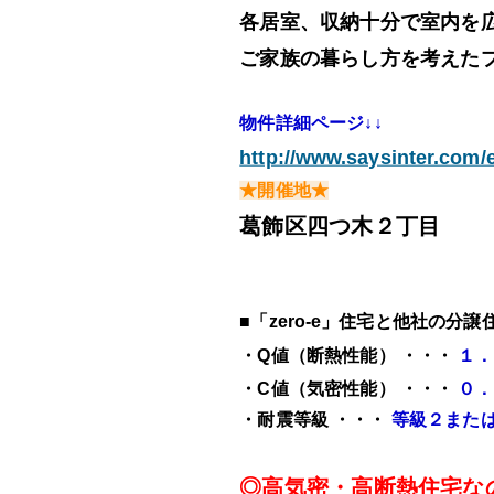
各居室、収納十分で室内を
ご家族の暮らし方を考えた
物件詳細ページ↓↓
http://www.saysinter.com/
★開催地★
葛飾区四つ木２丁目
■「zero-e」住宅と他社の
・Q値（断熱性能） ・・・
１．
・C値（気密性能） ・・・
０．
・耐震等級 ・・・
等級２また
◎高気密・高断熱住宅な