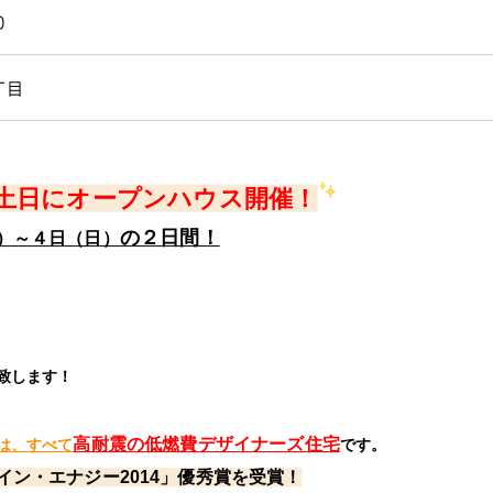
0
丁目
土日に
オープンハウス開催！
の２日間！
）～４日（日）
致します！
高耐震の低燃費デザイナーズ住宅
」は、すべて
です。
ン・エナジー2014」優秀賞を受賞！