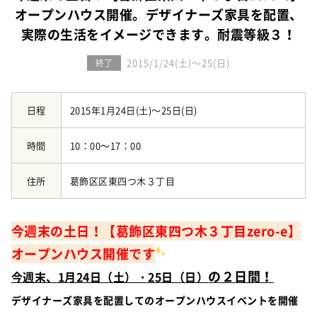
お知らせ
建築実例
オープンハウス開催。デザイナーズ家具を配置、
新着情報
オーナーズボイス
実際の生活をイメージできます。耐震等級３！
イベント情報
動画ギャラリー
スタッフブログ
2015/1/24(土)～25(日)
終了
家づくりワークショップ
ハウスメイキングラボ
（住宅コラム）
日程
2015年1月24日(土)～25日(日)
オーナーズ
時間
10：00～17：00
耐震等級3の家づくり
「したまち未来活用」～不動産売却相談室～
住所
葛飾区区東四つ木３丁目
プライバシーポリシー
今週末の土日！【葛飾区東四つ木３丁目zero-e
】
サイトマップ
オープンハウス開催です
の２日間！
今週末、1月24日（土）・25日（日）
デザイナーズ家具を配置してのオープンハウスイベントを開催