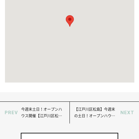
今週末土日！オープンハ
【江戸川区松島】今週末
PREV
NEXT
ウス開催【江戸川区松島
の土日！オープンハウス
３】デザイナーズ家具付
開催！住み心地のよい住
きでの販売です！
宅街の４LDK！