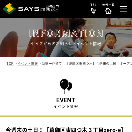
セイズからのお知らせ・イベント情報
選ばれる理由
REASON
TOP
イベント情報
新築一戸建て｜【葛飾区東四つ木】今週末の土日！オープ
販売中の新築分譲住宅
NEW HOUSE
販売中の中古リノベ物件
SECONDHAND
EVENT
イベント情報
会社案内
COMPANY
今週末の土日！【葛飾区東四つ木３丁目zero-e】