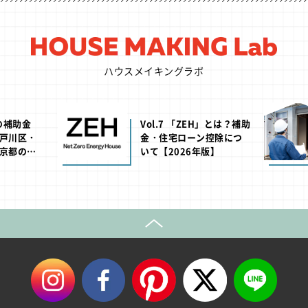
念 第2弾～
ハウスメイキングラボ
の補助金
Vol.7 「ZEH」とは？補助
戸川区・
金・住宅ローン控除につ
京都の助
いて【2026年版】
版】