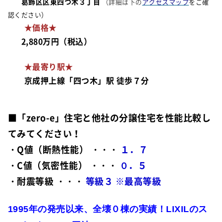
葛飾区区東四つ木３丁目
（詳細は下の
アクセスマップ
をご確
認ください）
★価格★
2,880万円（税込）
★最寄り駅★
京成押上線「四つ木」駅 徒歩７分
■「zero-e」住宅と他社の分譲住宅を性能比較し
てみてください！
・Q値（断熱性能） ・・・
１．７
・C値（気密性能） ・・・
０．５
・耐震等級 ・・・
等級３ ※最高等級
1995年の発売以来、全壊０棟の実績！LIXILのス