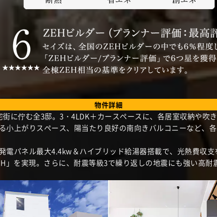
物件詳細
宅街に佇む全3邸。3・4LDK＋カースペースに、各居室収納や吹
る小上がりスペース、陽当たり良好の南向きバルコニーなど、各
発電パネル最大4.4kw＆ハイブリッド給湯器搭載で、光熱費収
EH」を実現。さらに、耐震等級3で繰り返しの地震にも強い高耐