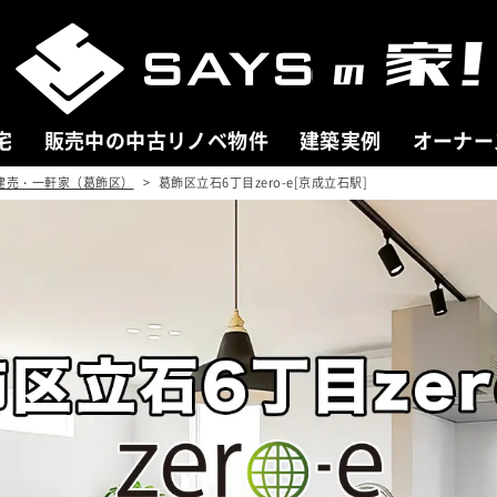
宅
販売中の中古リノベ物件
建築実例
オーナー
建売・一軒家（葛飾区）
葛飾区立石6丁目zero-e[京成立石駅]
 HOUSE
COMPANY
売中の新築分譲住宅
会社案内
分譲住宅一覧
ごあいさつ
を探す
会社概要