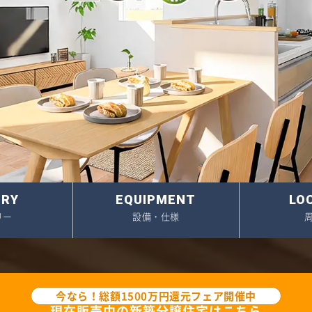
・未公開物件(会員限定)
アクセス
約済み物件
スタッフ紹介
中の中古リノベ物件
採用情報
関連企業(セイズホーム
ERY
EQUIPMENT
LO
リー
設備・仕様
今なら！総額1500万円還元フェア開催中
現在販売中の新築分譲住宅はこちら