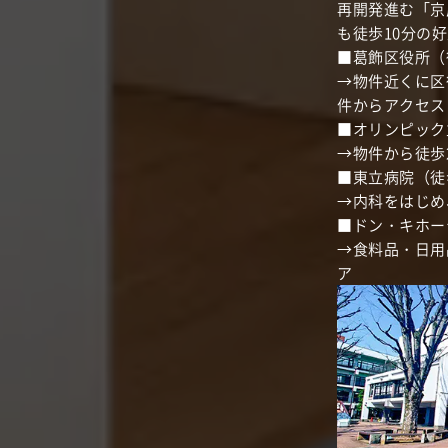
再開発進む「京
も徒歩10分の
■葛飾区役所（
→物件近くに区
件からアクセス
■オリンピック
→物件から徒歩
■東立病院（徒歩
→内科をはじめ
■ドン・キホー
→食料品・日用
ア