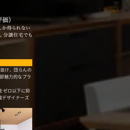
き抜け、団らんの
邸魅力的なプラ
支をゼロ以下に抑
震デザイナーズ