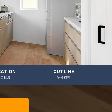
イベント情報
スタッフブログ
建築実例
オーナーズボイス
動画ギャラリー
家づくりワークショップ
)
ハウスメイキングラボ
（住宅コラム）
オーナーズ
CATION
OUTLINE
耐震等級3の家づくり
周辺環境
物件概要
不動産売却相談室
プライバシーポリシー
サイトマップ