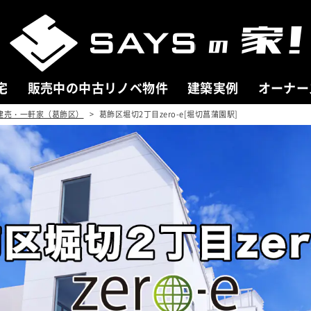
宅
販売中の中古リノベ物件
建築実例
オーナー
建売・一軒家（葛飾区）
葛飾区堀切2丁目zero-e[堀切菖蒲園駅]
 HOUSE
COMPANY
売中の新築分譲住宅
会社案内
分譲住宅一覧
ごあいさつ
を探す
会社概要