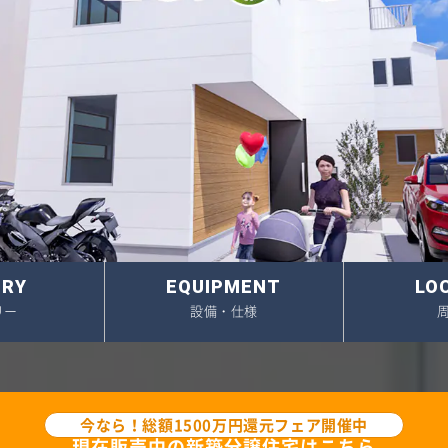
・未公開物件(会員限定)
アクセス
約済み物件
スタッフ紹介
中の中古リノベ物件
採用情報
関連企業(セイズホーム
ERY
EQUIPMENT
LO
リー
設備・仕様
今なら！総額1500万円還元フェア開催中
現在販売中の新築分譲住宅はこちら