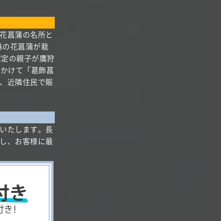
花菖蒲の名所と
株の花菖蒲が栽
家定の親子が鷹狩
にかけて「葛飾菖
、近隣住民で賑
いたします。長
し、お客様に最