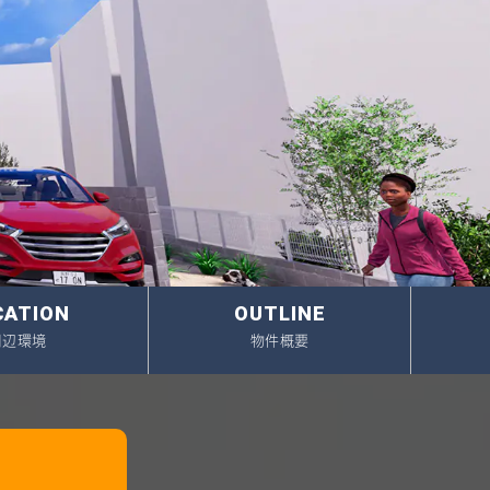
イベント情報
スタッフブログ
建築実例
オーナーズボイス
動画ギャラリー
家づくりワークショップ
)
ハウスメイキングラボ
（住宅コラム）
オーナーズ
CATION
OUTLINE
耐震等級3の家づくり
周辺環境
物件概要
不動産売却相談室
プライバシーポリシー
サイトマップ