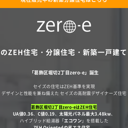
のZEH住宅・分譲住宅・
新築一戸建て
「葛飾区堀切2丁目zero-e」誕生
セイズの住宅はZEH基準を実現
デザインと性能を兼ね備えた
セイズの高耐震デザイナーズ住宅
葛飾区堀切2丁目zero-eはZEH住宅
UA値0.36
、
C値0.19
、
太陽光パネル最大3.48kw
、
ハイブリッド給湯器「
エコワン
」を搭載した
ZEH Orientedの省エネ住宅
。