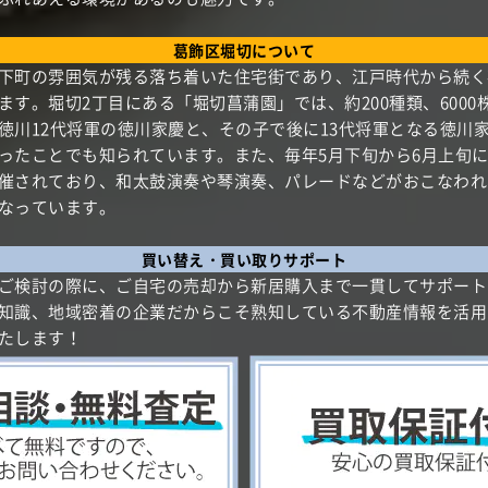
葛飾区堀切について
下町の雰囲気が残る落ち着いた住宅街であり、江戸時代から続く
ます。堀切2丁目にある「堀切菖蒲園」では、約200種類、6000
徳川12代将軍の徳川家慶と、その子で後に13代将軍となる徳川
ったことでも知られています。また、毎年5月下旬から6月上旬
催されており、和太鼓演奏や琴演奏、パレードなどがおこなわれ
なっています。
買い替え・買い取りサポート
ご検討の際に、ご自宅の売却から新居購入まで一貫してサポート
知識、地域密着の企業だからこそ熟知している不動産情報を活用
たします！