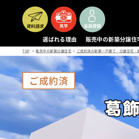
選ばれる理由
販売中の新築分譲住
TOP
販売中の新築分譲住宅
ご成約済の新築一戸建て・分譲住宅・
ご成約済
REASON
NEW
選ばれる理由
販
1. 本物を追求する
新築
2. 本物の家
物件