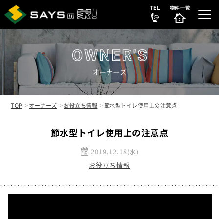
オーナーズ
選ばれる理由
REASON
TOP
オーナーズ
お役立ち情報
節水型トイレ使用上の注意点
販売中の新築分譲住宅
節水型トイレ使用上の注意点
NEW HOUSE
2019.12.18(水)
販売中の中古物件
NEW
SECONDHAND
お役立ち情報
会社案内
COMPANY