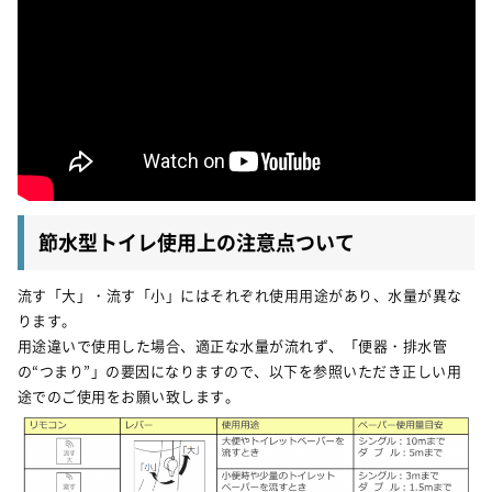
お知らせ
建築実例
新着情報
オーナーズボイス
イベント情報
動画ギャラリー
スタッフブログ
家づくりワークショップ
ハウスメイキングラボ
（住宅コラム）
オーナーズ
節水型トイレ使用上の注意点ついて
耐震等級3の家づくり
「したまち未来活用」～不動産売却相談室～
流す「大」・流す「小」にはそれぞれ使用用途があり、水量が異な
ります。
プライバシーポリシー
用途違いで使用した場合、適正な水量が流れず、「便器・排水管
サイトマップ
の“つまり”」の要因になりますので、以下を参照いただき正しい用
途でのご使用をお願い致します。