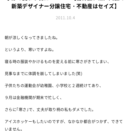
お知らせ
建築実例
新築デザイナー分譲住宅・不動産はセイズ】
新着情報
オーナーズボイス
イベント情報
2011.10.4
動画ギャラリー
スタッフブログ
家づくりワークショップ
ハウスメイキングラボ
朝が涼しくなってきましたね。
オーナーズ
というより、寒いですよね。
耐震等級3の家づくり
寝る時の服装やかけるものを変える前に寒さがきてしまい、
「したまち未来活用」～不動産売却相談室～
見事なまでに体調を崩してしまいました(笑)
プライバシーポリシー
子供たちの運動会が幼稚園、小学校と２週続けてあり、
サイトマップ
９月は金融機関が期末で忙しく、
さらに｢寒さ｣で、丈夫が取り柄の私もダメでした。
アイスホッケーもしたいのですが、なかなか都合がつかず、できて
いません。