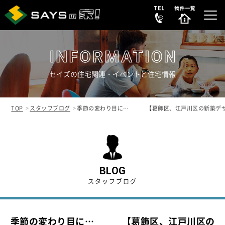
セイズの住宅関連・イベントと住宅情報
選ばれる理由
REASON
TOP
スタッフブログ
季節の変わり目に… 【葛飾区、江戸川区の新築デザ
販売中の新築分譲住宅
NEW HOUSE
販売中の中古物件
NEW
SECONDHAND
BLOG
スタッフブログ
会社案内
COMPANY
季節の変わり目に… 【葛飾区、江戸川区の