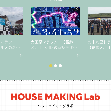
イルラン
大田原マラソン 【葛飾
九十九里ト
戸川区の新築
区、江戸川区の新築デザイ
【葛飾区、江
譲住宅・不動
ナー分譲住宅・不動産はセ
デザイナー分
イズ】
産はセイズ】
ハウスメイキングラボ