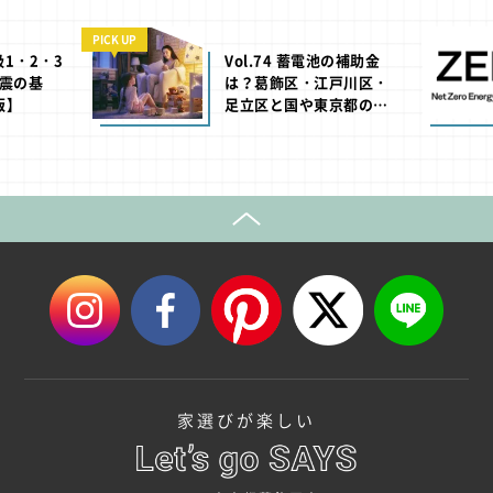
PICK UP
級1・2・3
Vol.74 蓄電池の補助金
震の基
は？葛飾区・江戸川区・
版】
足立区と国や東京都の助
成制度【2026年版】
家選びが楽しい