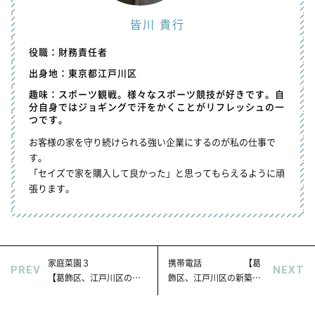
皆川 貴行
役職：財務責任者
出身地：東京都江戸川区
趣味：スポーツ観戦。様々なスポーツ競技が好きです。自
分自身ではジョギングで汗をかくことがリフレッシュの一
つです。
お客様の家を守り続けられる強い企業にするのが私の仕事で
す。
「セイズで家を購入して良かった」と思ってもらえるように頑
張ります。
家庭菜園３
携帯電話 【葛
PREV
NEXT
【葛飾区、江戸川区の新
飾区、江戸川区の新築デ
築デザイナー分譲住宅は
ザイナー分譲住宅はセイ
セイズ】
ズ】