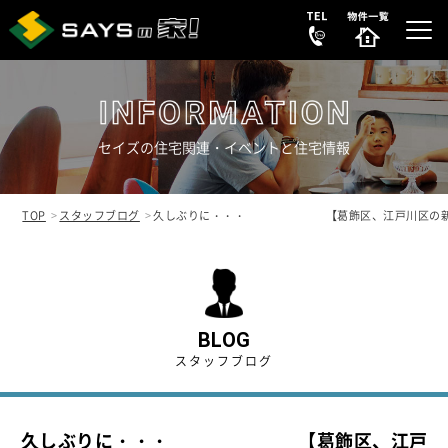
セイズの住宅関連・イベントと住宅情報
選ばれる理由
REASON
TOP
スタッフブログ
久しぶりに・・・ 【葛飾区、江戸川区の新築
販売中の新築分譲住宅
NEW HOUSE
販売中の中古物件
NEW
SECONDHAND
BLOG
スタッフブログ
会社案内
COMPANY
久しぶりに・・・ 【葛飾区、江戸