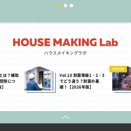
ハウスメイキングラボ
PICK UP
H」とは？補助
Vol.10 耐震等級1・2・3
控除につ
でどう違う？耐震の基
版】
礎！【2026年版】