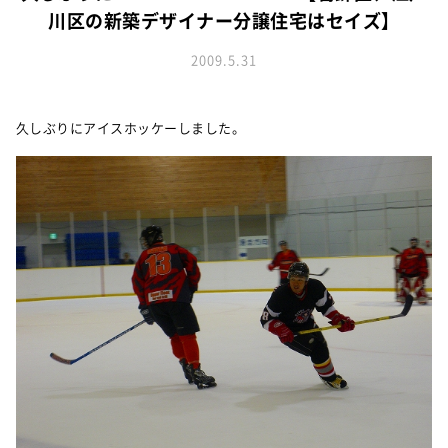
お知らせ
建築実例
川区の新築デザイナー分譲住宅はセイズ】
新着情報
オーナーズボイス
イベント情報
2009.5.31
動画ギャラリー
スタッフブログ
家づくりワークショップ
ハウスメイキングラボ
久しぶりにアイスホッケーしました。
オーナーズ
耐震等級3の家づくり
「したまち未来活用」～不動産売却相談室～
プライバシーポリシー
サイトマップ