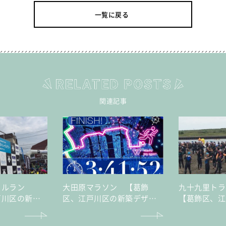
一覧に戻る
関連記事
イルラン
大田原マラソン 【葛飾
九十九里ト
戸川区の新築
区、江戸川区の新築デザイ
【葛飾区、江
譲住宅・不動
ナー分譲住宅・不動産はセ
デザイナー分
イズ】
産はセイズ】