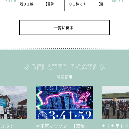
PREV
NEXT
残り１棟 【葛飾
り１棟です 【葛飾
区、江戸川区の新築デザ
区、江戸川区の新築デザ
イナー住宅はセイズ】
イナー住宅はセイズ】
一覧に戻る
関連記事
イルラン
大田原マラソン 【葛飾
九十九里ト