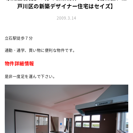
お知らせ
建築実例
戸川区の新築デザイナー住宅はセイズ】
新着情報
オーナーズボイス
イベント情報
2009.3.14
動画ギャラリー
スタッフブログ
家づくりワークショップ
ハウスメイキングラボ
立石駅徒歩７分
オーナーズ
通勤・通学、買い物に便利な物件です。
耐震等級3の家づくり
物件詳細情報
「したまち未来活用」～不動産売却相談室～
是非一度足を運んで下さい。
プライバシーポリシー
サイトマップ