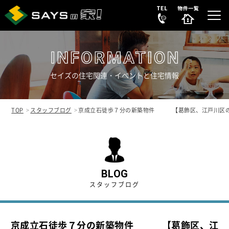
セイズの住宅関連・イベントと住宅情報
選ばれる理由
REASON
TOP
スタッフブログ
京成立石徒歩７分の新築物件 【葛飾区、江戸川区の
販売中の新築分譲住宅
NEW HOUSE
販売中の中古物件
NEW
SECONDHAND
BLOG
スタッフブログ
会社案内
COMPANY
京成立石徒歩７分の新築物件 【葛飾区、江