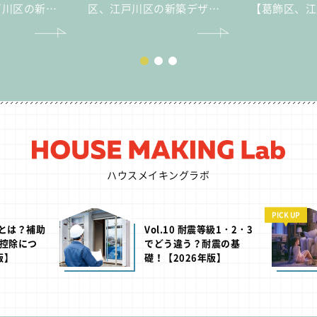
戸川区の新築
区、江戸川区の新築デザイ
【葛飾区、江
譲住宅・不動
ナー分譲住宅・不動産はセ
デザイナー分
イズ】
産はセイズ】
ハウスメイキングラボ
PICK UP
H」とは？補助
Vol.10 耐震等級1・2・3
控除につ
でどう違う？耐震の基
版】
礎！【2026年版】