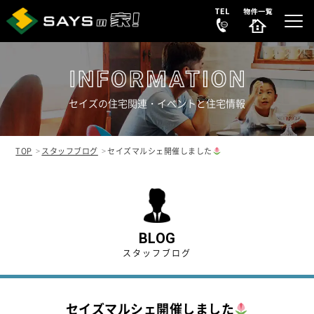
セイズの住宅関連・イベントと住宅情報
選ばれる理由
REASON
TOP
スタッフブログ
セイズマルシェ開催しました
販売中の新築分譲住宅
NEW HOUSE
販売中の中古物件
NEW
SECONDHAND
BLOG
スタッフブログ
会社案内
COMPANY
セイズマルシェ開催しました