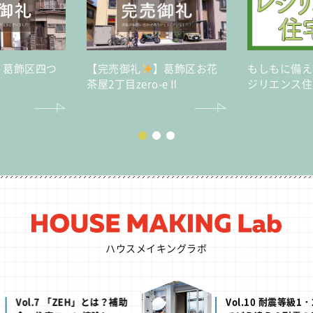
】葛飾区四つ
【完売御礼
】葛飾区お花
もしもに備え
茶屋2丁目zero-eⅡ
ジリエンス住
ハウスメイキングラボ
PICK UP
H」とは？補助
Vol.10 耐震等級1・2・3