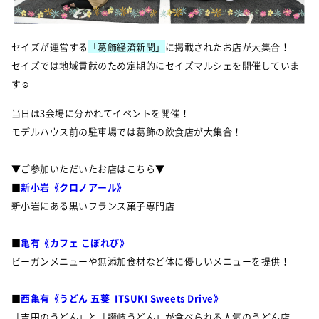
セイズが運営する
「葛飾経済新聞」
に
掲載されたお店が大集合！
セイズでは地域貢献のため定期的にセイズマルシェを開催していま
す☺︎
当日は3会場に分かれてイベントを開催！
モデルハウス前の駐車場では葛飾の飲食店が大集合！
▼ご参加いただいたお店はこちら▼
■
新小岩《クロノアール》
新小岩にある黒いフランス菓子専門店
■
亀有《カフェ こぼれび》
ビーガンメニューや無添加食材など体に優しいメニューを提供！
■
西亀有《うどん 五葵 ITSUKI Sweets Drive》
「吉田のうどん」と「讃岐うどん」が食べられる人気のうどん店