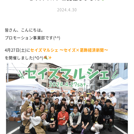
お知らせ
建築実例
新着情報
2024.4.30
オーナーズボイス
イベント情報
動画ギャラリー
スタッフブログ
家づくりワークショップ
皆さん、こんにちは。
ハウスメイキングラボ
プロモーション事業部です(^^)
オーナーズ
4月27日(土)に
セイズマルシェ 〜セイズ×葛飾経済新聞〜
を開催しました(^O^)
耐震等級3の家づくり
「したまち未来活用」～不動産売却相談室～
プライバシーポリシー
サイトマップ