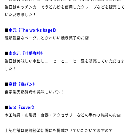
当日はキッチンカーでうどん粉を使用したクレープなどを販売して
いただきました！
■
水元《The works bagel》
種類豊富なベーグルとかわいい焼き菓子のお店
■
南水元《叶夢珈琲》
当日は美味しい水出しコーヒーとコーヒー豆を販売していただきま
した！
■
高砂《森パン》
自家製天然酵母の美味しいパン！
■
柴又《cover》
木工雑貨・布製品・食器・アクセサリーなどの手作り雑貨のお店
上記店舗は葛飾経済新聞にも掲載させていただいてますので