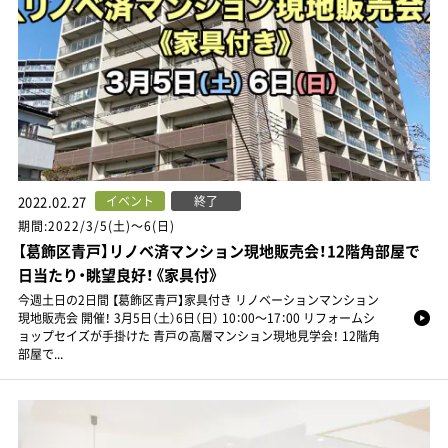
店舗案内
お問い合わせ・お見積り
お知らせ・イベント情報
イベント
終了
2022.02.27
リフォームコラム
期間:2022/3/5(土)～6(日)
【葛飾区青戸】リノベ済マンション現地販売会！12階角部屋で
スタッフブログ
日当たり・眺望良好！《家具付》
今週土日の2日間 【葛飾区青戸】家具付き リノベーションマンション
現地販売会 開催！ 3月5日（土）6日（日） 10：00～17：00 リフォームシ
プライバシーポリシー
ョップセイズが手掛けた 青戸の高層マンション現地見学会！ 12階角
部屋で...
0120-88-1501
9:00～18:00／水曜定休