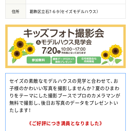
住所
葛飾区立石7-6-9（セイズモデルハウス）
店舗案内
お問い合わせ・お見積り
お知らせ・イベント情報
リフォームコラム
スタッフブログ
セイズの素敵なモデルハウスの見学と合わせて、お
子様のかわいい写真を撮影しませんか？夏のひまわ
プライバシーポリシー
りをテーマにした撮影ブースでプロのカメラマンが
無料で撮影し、後日お写真のデータをプレゼントい
たします！
0120-88-1501
《ご好評につき満員となりました》
9:00～18:00／水曜定休