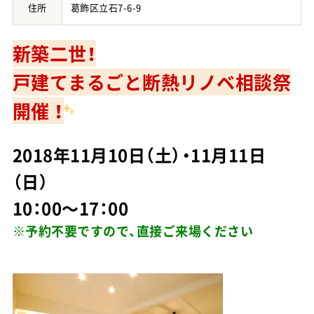
住所
葛飾区立石7-6-9
店舗案内
新築二世！
お問い合わせ・お見積り
戸建てまるごと断熱リノベ相談祭
開催 ！
お知らせ・イベント情報
リフォームコラム
2018年11月10日（土）・11月11日
（日）
スタッフブログ
10：00～17：00
プライバシーポリシー
※予約不要ですので、直接ご来場ください
0120-88-1501
9:00～18:00／水曜定休