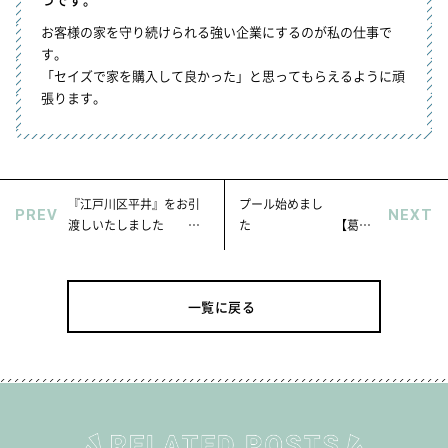
お客様の家を守り続けられる強い企業にするのが私の仕事で
す。
「セイズで家を購入して良かった」と思ってもらえるように頑
張ります。
『江戸川区平井』をお引
プール始めまし
PREV
NEXT
渡しいたしました
た 【葛飾
【葛飾区、江戸川区の新
区、江戸川区の新築デザ
築デザイナー分譲住宅は
イナー分譲住宅はセイ
セイズ】
ズ】
一覧に戻る