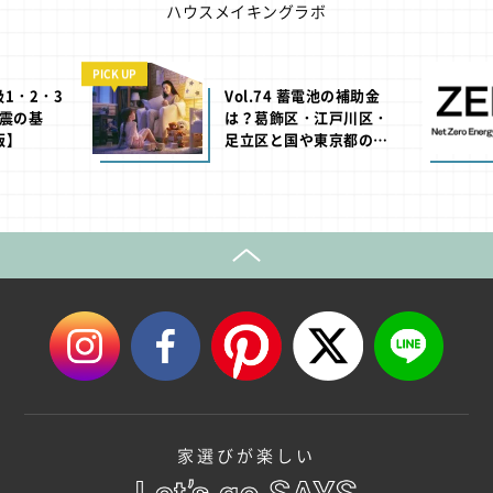
ハウスメイキングラボ
PICK UP
級1・2・3
Vol.74 蓄電池の補助金
震の基
は？葛飾区・江戸川区・
版】
足立区と国や東京都の助
成制度【2026年版】
家選びが楽しい