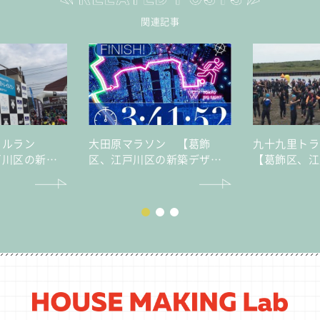
関連記事
イルラン
大田原マラソン 【葛飾
九十九里ト
戸川区の新築
区、江戸川区の新築デザイ
【葛飾区、江
譲住宅・不動
ナー分譲住宅・不動産はセ
デザイナー分
イズ】
産はセイズ】