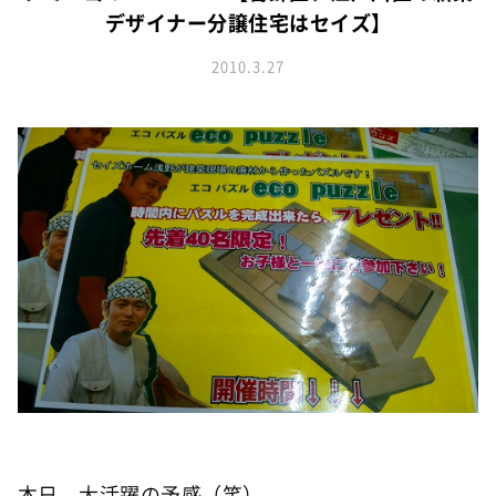
お知らせ
建築実例
デザイナー分譲住宅はセイズ】
新着情報
オーナーズボイス
イベント情報
2010.3.27
動画ギャラリー
スタッフブログ
家づくりワークショップ
ハウスメイキングラボ
オーナーズ
耐震等級3の家づくり
「したまち未来活用」～不動産売却相談室～
プライバシーポリシー
サイトマップ
本日、大活躍の予感（笑）