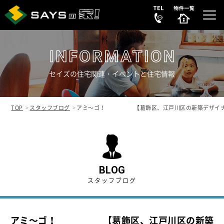
セイズの住宅関連・イベントと住宅情報
選ばれる理由
REASON
TOP
スタッフブログ
アミ～ゴ！ 【葛飾区、江戸川区の新築デザイナ
販売中の新築分譲住宅
NEW HOUSE
販売中の中古物件
NEW
SECONDHAND
BLOG
スタッフブログ
会社案内
COMPANY
アミ～ゴ！ 【葛飾区、江戸川区の新築